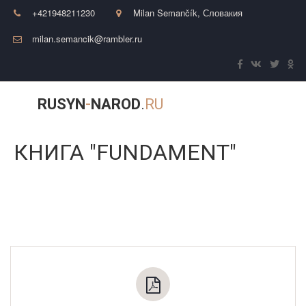
+421948211230
Milan Semančík
,
Словакия
milan.semancik@rambler.ru
RUSYN
-
NAROD
.
RU
КНИГА "FUNDAMENT"