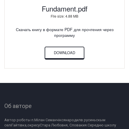
Fundament.pdf
File size: 4.88 MB
Скачать книгу в формате PDF для прочтения через
программу
DOWNLOAD
Об авторе
Автор роботы п.Мілан Семанчіксянародилв русиньскым 
селіГайтівка,окресуСтара Любовня, Словакия.Середню школу 