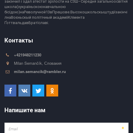
закінчил і здал атестат зрілости на СЗШ–Середня загальноосвітня 
школа(зукраїньскоюнавчальною 
бісїдою)наРеволучной13вПрешове.Высокошкольскыштудіїзакінчі
лнаВоєньскый політічный академіїКлімента 
ҐоттвальдавБратїславі.
Контакты
+421948211230
Milan Semančík
,
Словакия
milan.semancik@rambler.ru
Напишите нам
*