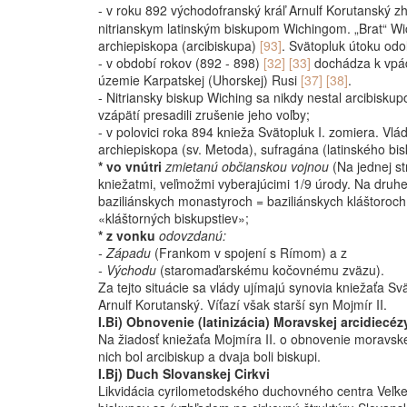
- v roku 892 východofranský kráľ Arnulf Korutanský zh
nitrianskym latinským biskupom Wichingom. „Brat“ Wic
archiepiskopa (arcibiskupa)
[93]
. Svätopluk út
oku odol
- v období rokov (892 - 898)
[32] [33]
dochádza k vpá
územie Karpatskej (Uhorskej) Rusi
[37] [38]
.
- Nitriansky biskup Wiching sa nikdy nestal arcibisku
vzápätí presadili zrušenie jeho voľby;
- v polovici roka 894 knieža Svätopluk I. zomiera. Vlá
archiepiskopa (sv. Metoda), sufragána (latinského bis
* vo vnútri
zmietanú občianskou vojnou
(Na jednej st
kniežatmi, veľmožmi vyberajúcimi 1/9 úrody. Na druhej
baziliánskych monastyroch = baziliánskych kláštoroch
«kláštorných biskupstiev»;
* z vonku
odovzdanú:
- Západu
(Frankom v spojení s Rímom) a z
- Východu
(staromaďarskému kočovnému zväzu).
Za tejto situácie sa vlády ujímajú synovia kniežaťa 
Arnulf Korutanský. Víťazí však starší syn Mojmír II.
I.Bi) Obnovenie (latinizácia) Moravskej arcidiecéz
Na žiadosť kniežaťa Mojmíra II. o obnovenie moravske
nich bol arcibiskup a dvaja boli biskupi.
I.Bj) Duch Slovanskej Cirkvi
Likvidácia cyrilometodského duchovného centra Veľke