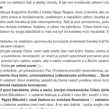
rilo na všetkých ľudí a všetky národy. A tak raní kresťanskí cirkevní o
je
:
iskupa Augustína Aurélia z mesta Hippo Regius, dnes známeho ako sv. 
rom jeho práce je konštatovanie: posledným a najvyšším cieľom človeka 
ho cieľa človeka je štát nekompetentný. Štát je síce prirodzenou, pot
úciou dočista svetskou, ľudskou, a vôbec nie sakrálnou. Cirkev ktorá m
dom ku svojej dôležitosti a misii má byť od svetskej moci nezávislá. Sv.
iadavku na realizáciu spomenutej koncepcie predniesol franský kráľ Karo
o slovami citujem:
održujte zásady Otcov, nech vaše svetlo žiari nad ľuďmi. Našou úlohou
a pustošeniu neveriacich, vo vnútri ju potom upevňovať poznaním prave
a pomôcť tým nášmu vojsku, aby s vašim orodovaním a s Božím vedením
 Krista
po celom svete
[3]
».
civilizácie, pri presadzovaní Pax Christiana prevážil racionalizmus, po
estantia ritus latini, univerzalizmus (náboženská uniformita) ...
ch udalostí, ktoré prakticky zasiahli do života našich predkov, ktoré mo
ktická realizácia koncepcie):
li proti franskému ohňu a meču, ktorým rimokatolícka Cirkev šírila
ovi Mikulášovi I. o vyslanie biskupa a učiteľa v roku 861 svedčí o tom
.
Pápež Mikuláš I. však žiadosť sv. kniežaťa Rostislava
[6]
odmietol
 i o získanie svetskej moci nad ríšou. A on ako štátnik - vodca svojho 