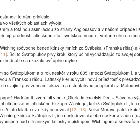
esťanov, to nám prinieslo:
a vo všetkých oblastiach vývoja;
ením a totálnou asimiláciou zo strany Anglosasov a v našom prípade i 
incíp prednosti latinského rítu i svetskou mocou - vrátane ohňa a meča,
up Wiching (pôvodne benediktínsky mních zo Švábska
(Franská ríša)) a kn
[11]
. Bol to Svätoplukov prvý krok, ktorý učinil vychádzajúc zo svojej dom
rozhodnutie sa ukázalo byť úplne mylné.
ým so Svätoplukom a o rok neskôr v roku 885 i medzi Svätoplukom I. 
u a Franskou ríšou. Latinský klérus vycítil novú príležitosť k presadzo
u so svojimi prívržencami okázalo a ostentatívne odopieral sv. Metodovi
ápež Hadrián II. zverejnil v bule „Gloria in excelsis Deo – Sláva na v
rhol nitrianskeho latinského biskupa Wichinga, knieža Svätopluka I., ic
. A túto kliatbu už nikdy neodvolal
[12] [13]
.
Veľká Morava patrila knie
 Wiching, knieža Svätopluk I., ich nasledovníci alebo neskorší vládca (o
 bola vynesená nad nitrianskym latinským biskupom Wichingom a kniežaťo