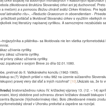
ej cirkvi stojacej na soborných monastyroch = kláštorných eparchiách (
ebola zlikvidovaná štruktúra Slovanskej cirkvi ani jej duchovnosť. Pret
m a mečom)
a s pomocou Božou chrániť svätú Cirkev Kristovu
. Pre lepš
nosť latinského rítu»
,
«Reductio Graecorum in oboendientiam - Priveden
príležitosti potláčať a likvidovať Slovanskú cirkev s využitím všetkých
kejkoľvek inej literatúry napísanej cyrilikou. A samozrejme nezabúdalo 
rojjazyčníka a pilátnika» sa likvidovala nie len všetka cyrilometodská
 mnísi.
kaz užívania cyriliky.
ny zákaz užívania cyriliky.
 prísny zákaz užívania cyriliky.
kaz zopakoval v svojom Breve zo dňa 02.01.1080.
obe, pretrval do II. Vatikánskeho koncilu (1962-1965).
iskup sv.(?) Vojtech prišiel v roku 982 na územie súčasného Slovenska
iskupov) pravej viery dal sťať a iných rozohnal“
[10]
.Ukázalo sa, že to v
ihradu)
bratovražednou rukou IV. križiackej výpravy 13. (12. – 14) apr
sini, ktorý obdobne pod ochranou zbraní križiakov dosadil biskupov 
entra Byzancie (Východorímskej ríše). Bolo zlikvidované miesto zrodu v
yrilometodský obrad v Uhorsku prekvital a úspešne sa rozvíjal.