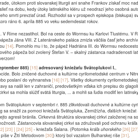
 zrade, útokom proti slovanskej liturgii ani snahe Frankov získať moc 
slieť na dobu, kedy útoky latinského kléru už neodrazí jeho osobná aut
jeho smrti prevziať úrad. Rozhodol sa v prospech episkopa (biskupa) 
koro ráno 6. apríla 885 vo veku sedemdesiat rokov.
I. V Ríme nezastihol. Bol na ceste do Wormsu ku Karlovi Tlustému. V R
ápeža Jána VIII. Z Lateránskeho paláca zmizla väčšia časť jeho archívu.
vou
[14]
.
Pomohlo mu i to, že pápež Hadriána III. do Wormsu nedocest
 nového pápeža bol zvolený Štefan V. – skalný zástanca nadradenosti lat
iverzom!
(september 885)
[15]
adresovaný kniežaťu Svätoplukovi I.
,
íde. Bolo zničené duchovné a kultúrne cyrilometodské centrum v Nitre 
lebo poslaní do vyhnanstva
[16] [17]
.
Všetky dokumenty cyrilometodskej 
avy sa našli len v zahraničí, predovšetkým vďaka ich prepisu do glagol
vi sa mohla slúžiť svätá liturgia, ... a mohli sa ľudia modliť len latinsky
ťom Svätoplukom v septembri r. 885 zlikvidovali duchovné a kultúrne cy
g sa snažil za pomoci kniežaťa Svätopluka, Zemižízňa, ďalších kniežat 
 tejto agresii bránila. Cirkevná štruktúra slovanskej cirkvi založenej n
ožnosti. Zástancovia slovanskej cirkvi sa združovali pod ochranu kráľa
22] [23] ] [24] [25]
- kniežaťa Salana. (Potomka
kráľa uhorského
[26] [27
m píše v Žití Metodovom
[30]
) ktorý bol vazalom Bulharskej ríše
[31]
.