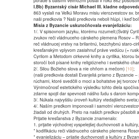
porade s ďalšími veľmožmi poslal v roku 862 posolst
I.Bb) Byzantský cisár Michael III. kladne odpoved
863 vyslali na Veľkú Moravu misiu vierozvestcov sv. b
naši predkovia ? Naši predkovia neboli hlúpi, i keď bo
Misia z Byzancie uskutočňovala evanjelizáciu:
1/. V spisovnom jazyku, ktorému rozumeli;(Svätý Cyril
zvukov reči vládnuceho cárskeho plemena Rosov – Ru
reč vládnucej vrstvy na brilantnú, bezchybnú staro-ci
kresťanským vplyvom zasiahnuť práve vedúcu (= ruskú)
Cyrilom a Metodom cirkevné knihy a cyrilika, ktorou 
storočí boli písané knihy religiózneho i svetského cha
2/. Silou Božieho slova a nie ohňom a mečom)
[10]
;
(naši predkovia dostali Evanjeliá priamo z Byzancie – p
rúchami, ktoré svedčili o moci a bohatstve jej tvorcov 
Výnimočnosť estetického výsledku tohto diela spočíva 
zdarne spojil dar spevnosti nášho ľudu s darom komp
3/. Núkala najvyššiu úroveň kultúry vtedajšieho svet
4/. Naším predkom imponovali i samotní vierozvestcovi
žiadali od druhých. Preto na našich predkov pôsobili 
Prijatie kresťanstva z Byzancie znamenalo:
1. prijatie východnej vyspelejšej duchovnosti a kultúr
* kodifikáciu reči vládnuceho cárskeho plemena Rosov
* evanjelizáciu – prijatie duchovnosti a kultúry z Byza