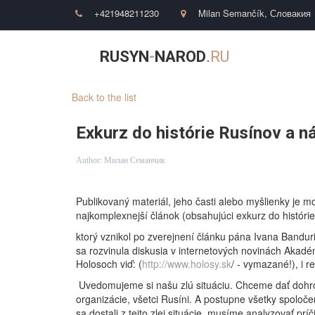
+421948211230
Milan Semančík
,
Словакия
RUSYN
-
NAROD
.
RU
Back to the list
Exkurz do histórie Rusínov a n
Author:
Милан Семанчик
Publikovaný materiál, jeho časti alebo myšlienky je 
najkomplexnejší článok (obsahujúci exkurz do histórie
ktorý vznikol po zverejnení článku pána Ivana Bandu
sa
rozvinula diskusia
v internetových novinách Akadémi
Holosoch viď: (
http://www.holosy.sk
/ - vymazané!), i 
Uvedomujeme si našu zlú situáciu. Chceme dať dohrom
organizácie, všetci Rusíni. A postupne všetky spoloč
sa dostali z tejto zlej situácie, musíme analyzovať p