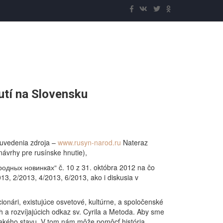
utí na Slovensku
 uvedenia zdroja –
www.rusyn-narod.ru
Nateraz
návrhy pre rusínske hnutie),
ародных новинкaх“ č. 10 z 31. októbra 2012 na čo
013, 2/2013, 4/2013, 6/2013, ako i diskusia v
nári, existujúce osvetové, kultúrne, a spoločenské
h a rozvíjajúcich odkaz sv. Cyrila a Metoda. Aby sme
o takého stavu. V tom nám môže pomôcť história.