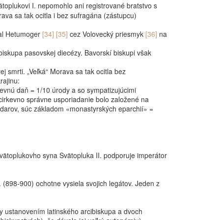
ätoplukovi I. nepomohlo ani registrované bratstvo s
orava sa tak
ocitla i bez sufragána (zástupcu)
al Hetumoger
[34] [35]
cez Volovecký priesmyk
[36]
na
 biskupa pasovskej diecézy. Bavorskí biskupi však
j smrti. „Veľká“ Morava sa tak ocitla bez
rajinu:
irkevnú daň = 1/10 úrody a so sympatizujúcimi
j cirkevno správne usporiadanie bolo založené na
ilodarov, súc základom «monastyrských eparchií» =
Svätoplukovho syna Svätopluka II. podporuje imperátor
 (898-900) ochotne vysiela svojich legátov. Jeden z
zy ustanovením latinského arcibiskupa a dvoch