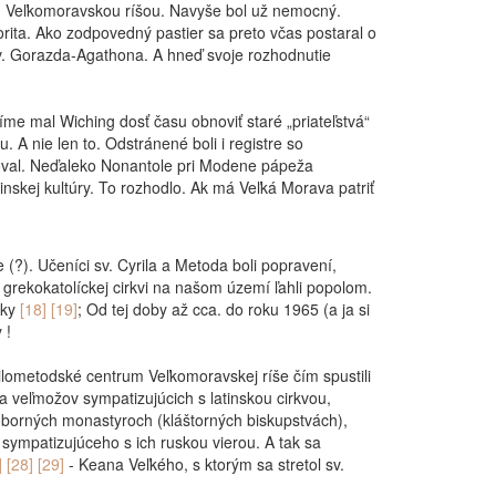
nad Veľkomoravskou ríšou. Navyše bol už nemocný.
orita. Ako zodpovedný pastier sa preto včas postaral o
sv. Gorazda-Agathona. A hneď svoje rozhodnutie
íme mal Wiching dosť času obnoviť staré „priateľstvá“
 A nie len to. Odstránené boli i registre so
oval. Neďaleko Nonantole pri Modene pápeža
inskej kultúry. To rozhodlo. Ak má Veľká Morava patriť
(?). Učeníci sv. Cyrila a Metoda boli popravení,
grekokatolíckej cirkvi na našom území ľahli popolom.
iky
[18] [19]
; Od tej doby až cca. do roku 1965 (a ja si
 !
rilometodské centrum Veľkomoravskej ríše čím spustili
a veľmožov sympatizujúcich s latinskou cirkvou,
a soborných monastyroch (kláštorných biskupstvách),
 sympatizujúceho s ich ruskou vierou. A tak sa
] [28] [29]
- Keana Veľkého, s ktorým sa stretol sv.