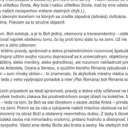
 je učiteľkou života. Aby bola i našou učiteľkou života, mali by sme udalo
 našich neúspechov vrátane vlastných chýb.I.).
k ideovým koreňom na ktorých sa zrodila západná (latinská) civilizácia
stína. Pokúsim sa to stručne objasniť:
hom. Boh existuje, a je to Boh jediný, všemocný a transcendentný – odd
vať napriek všetkému tomu, čo by proti tomu stálo tu na zemi. Už nie 
hom a Jeho zákonom.
ritériu pravdy, správnosti a dobra prostredníctvom rozumovej špekuláci
schopný užitím svojho rozumu dopracovať sa k univerzálnym, objektívny
 väčšiny, alebo menšiny, alebo jednotlivca), ale rozumom nahliadnuté pri
 Aristotela, Cicera a Senecu, s využitím ktorého Rimania vybudovali rí
 = som rímsky občan» - to znamenalo, že akýkoľvek miestny vládca s
a teda z neho vyplývajúci poriadok a mier
(Pax Romana)
boli Rimania sc
cich prípadoch sa ideál správnosti, pravdy a dobra vždy vzťahoval na ko
ľvek hodnotu získava iba prostredníctvom svojej účasti na kolektíve. M
 – teda na tom, že Boh sa stal človekom v osobe Ježiša Krista – prináša
na zemi. Potom sa za nás a vykúpenie našich hriechov obetoval na kríži
e stvorený na obraz Boží a obdarený nesmrteľnou dušou. Z lásky k člov
 ľudská osoba má mimoriadnu vnútornú, pridanú hodnotu a dôstojnosť, 
svojvoľne. Všetci sme dietky Božie ako bratia a sestry. Na všetkých indi