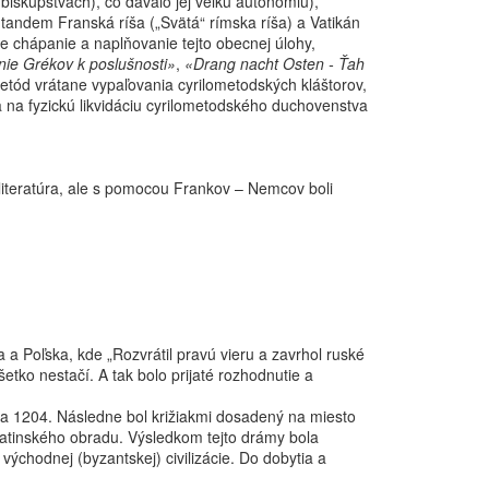
biskupstvách), čo dávalo jej veľkú autonómiu),
o tandem Franská ríša („Svätá“ rímska ríša) a Vatikán
ie chápanie a naplňovanie tejto obecnej úlohy,
ie Grékov k poslušnosti»
,
«Drang nacht Osten - Ťah
 metód vrátane vypaľovania cyrilometodských kláštorov,
sa na fyzickú likvidáciu cyrilometodského duchovenstva
 literatúra, ale s pomocou Frankov – Nemcov boli
 a Poľska, kde „Rozvrátil pravú vieru a zavrhol ruské
šetko nestačí. A tak bolo prijaté rozhodnutie a
íla 1204. Následne bol križiakmi dosadený na miesto
latinského obradu. Výsledkom tejto drámy bola
ýchodnej (byzantskej) civilizácie. Do dobytia a