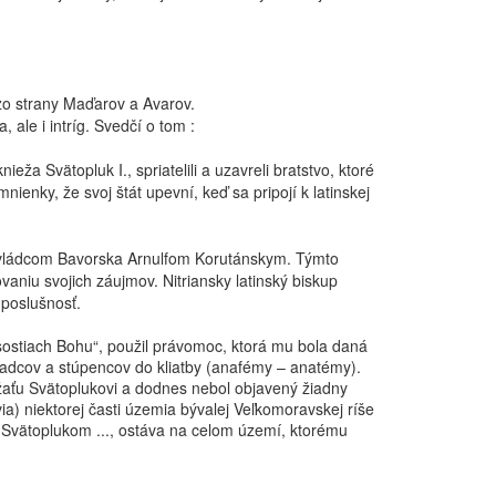
zo strany Maďarov a Avarov.
 ale i intríg. Svedčí o tom :
ieža Svätopluk I., spriatelili a uzavreli bratstvo, ktoré
nienky, že svoj štát upevní, keď sa pripojí k latinskej
a vládcom Bavorska Arnulfom Korutánskym. Týmto
vaniu svojich záujmov. Nitriansky latinský biskup
 poslušnosť.
ýsostiach Bohu“, použil právomoc, ktorá mu bola daná
h radcov a stúpencov do kliatby (anafémy – anatémy).
žaťu Svätoplukovi a dodnes nebol objavený žiadny
via) niektorej časti územia bývalej Veľkomoravskej ríše
m Svätoplukom ..., ostáva na celom území, ktorému