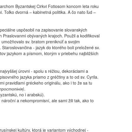
triarchom Byzantskej Cirkvi Fotiosom koncom leta roku
. Toľko dvorná – kabinetná politika. A čo nato ľud –
 špeciálne uspôsobil na zapisovanie slovanských
Praslovanmi obývaných krajoch. Použil a kodifikoval
ré umožňovalo sv. bratom preniknúť a svojim
.
Staroslovančina - jazyk do ktorého boli preložené sv.
átov jazykom a písmom, ktorým v priebehu najbližších
 najvyššej úrovni - spolu s réžiou, dekoráciami a
spisovného jazyka priamo z gréčtiny a to od sv. Cyrila.
i pravidlami gréckeho originálu, ako i to že sa tu
простопінія)
.
yzantskú, no i arabskú).
 nároční a nekompromisní, ale sami žili tak, ako to
rusínskej kultúry, ktorá je variantom východnej -