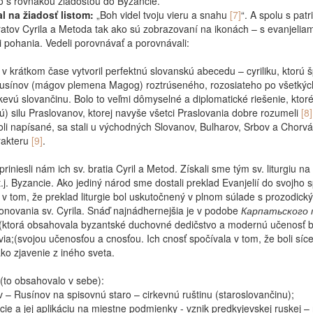
vo s rovnakou žiadosťou do Byzancie.
al na žiadosť listom:
„Boh videl tvoju vieru a snahu
[7]
“. A spolu s pa
ratov Cyrila a Metoda tak ako sú zobrazovaní na ikonách – s evanjeliami
li pohania. Vedeli porovnávať a porovnávali:
 v krátkom čase vytvoril perfektnú slovanskú abecedu – cyriliku, ktorú
sínov (mágov plemena Magog) roztrúseného, rozosiateho po všetkých 
rkevú slovančinu. Bolo to veľmi dômyselné a diplomatické riešenie, kto
 silu Praslovanov, ktorej navyše všetci Praslovania dobre rozumeli
[8]
boli napísané, sa stali u východných Slovanov, Bulharov, Srbov a Chorv
rakteru
[9]
.
riniesli nám ich sv. bratia Cyril a Metod. Získali sme tým sv. liturgiu na
t.j. Byzancie. Ako jediný národ sme dostali preklad Evanjelií do svojho 
v tom, že preklad liturgie bol uskutočnený v plnom súlade s prozodickým
onovania sv. Cyrila. Snáď najnádhernejšia je v podobe
Карпатьского 
a;(ktorá obsahovala byzantské duchovné dedičstvo a modernú učenosť b
a;(svojou učenosťou a cnosťou. Ich cnosť spočívala v tom, že boli síce
ako zjavenie z iného sveta.
y,(to obsahovalo v sebe):
 – Rusínov na spisovnú staro – cirkevnú ruštinu (staroslovančinu);
ncie a jej aplikáciu na miestne podmienky - vznik predkyjevskej ruskej – 