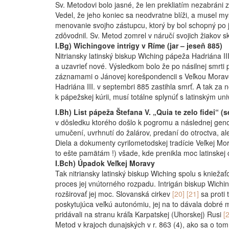
Sv. Metodovi bolo jasné, že len prekliatím nezabráni
Vedel, že jeho koniec sa neodvratne blíži, a musel my
menovanie svojho zástupcu, ktorý by bol schopný po 
zdôvodnil. Sv. Metod zomrel v náručí svojich žiakov s
I.Bg) Wichingove intrigy v Ríme (jar – jeseň 885)
Nitriansky latinský biskup Wiching pápeža Hadriána II
a uzavrieť nové. Výsledkom bolo že po násilnej smrti p
záznamami o Jánovej korešpondencii s Veľkou Mora
Hadriána III. v septembri 885 zastihla smrť. A tak za
k pápežskej kúrii, musí totálne splynúť s latinským un
I.Bh) List pápeža Štefana V. „Quia te zelo fidei“ 
v dôsledku ktorého došlo k pogromu a následnej genoc
umučení, uvrhnutí do žalárov, predaní do otroctva, a
Diela a dokumenty cyrilometodskej tradície Veľkej Mor
to ešte pamätám !) všade, kde prenikla moc latinskej cirk
I.Bch) Úpadok Veľkej Moravy
Tak nitriansky latinský biskup Wiching spolu s knieža
proces jej vnútorného rozpadu. Intrigán biskup Wichin
rozširovať jej moc. Slovanská cirkev
[20] [21]
sa proti
poskytujúca veľkú autonómiu, jej na to dávala dobré m
pridávali na stranu kráľa Karpatskej (Uhorskej) Rusi
[
Metod v krajoch dunajských v r. 863 (4), ako sa o to