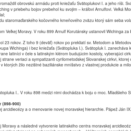
romaždil obrovskú armádu proti kniežaťu Svätoplukovi I. a jeho ríši. Sv
hing v priebehu bojov prebehol ku svojim – kráľovi Arnulfovi. Veľká M
al;
du staromaďarského kočovného kmeňového zväzu ktorý sám seba vol
pom Veľkej Moravy. V roku 899 Arnulf Korutánsky ustanovil Wichinga za
dol 23 rokov. Z toho 9 (deväť) rokov po prekliatí sv. Metodom a Metodove
kupa Wichinga) i bez kniežaťa (Svätopluka I.). Svätopluk I. zanecháva k
rane latiníci v čele s latinským klérom budujúcim kostoly, vyberajúci c
 strane veriaci a sympatizanti cyrilometodskej Slovanskej cirkvi, ktore
 v ktorých žilo nezištné baziliánske mníšstvo z vlastnej produkcie a m
Svätopluka I.. V roku 898 medzi nimi dochádza k boju o moc. Mladšieho 
y (898-900)
j arcidiecézy a o menovanie novej moravskej hierarchie. Pápež Ján IX.
j Moravy a následné vytvorenie latinského centra moravskej arcidiecé