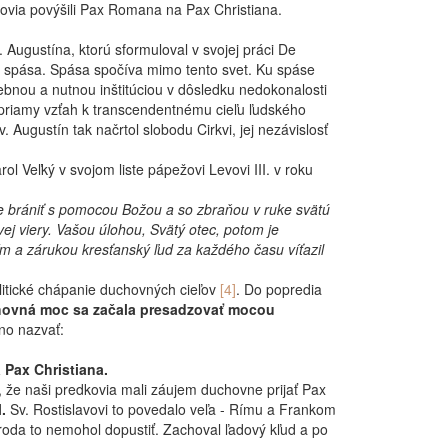
tcovia povýšili Pax Romana na Pax Christiana.
Augustína, ktorú sformuloval v svojej práci De
je spása. Spása spočíva mimo tento svet. Ku spáse
rebnou a nutnou inštitúciou v dôsledku nedokonalosti
á priamy vzťah k transcendentnému cieľu ľudského
 Augustín tak načrtol slobodu Cirkvi, jej nezávislosť
l Veľký v svojom liste pápežovi Levovi III. v roku
 je brániť s pomocou Božou a so zbraňou v ruke svätú
j viery. Vašou úlohou, Svätý otec, potom je
 a zárukou kresťanský ľud za každého času víťazil
litické chápanie duchovných cieľov
[4]
.
Do popredia
 Duchovná moc sa začala presadzovať mocou
žno nazvať:
 Pax Christiana.
, že naši predkovia mali záujem duchovne prijať Pax
.
Sv. Rostislavovi to povedalo veľa - Rímu a Frankom
národa to nemohol dopustiť. Zachoval ľadový kľud a po