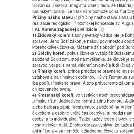
Hovorí sa „História, magistra vitae“, teda, že História
rusínskymi očami. Len tak nám pomôže odhaliť príčiny
Príčiny nášho stavu
[1]
:
Príčiny nášho stavu siahajú 
realizácie teologicko - filozofickej koncepcie sv. Augu
I.А). Korene západnej civilizácie
[2]
:
1) Ž
idovský koreň
: žiadny svetský vládca nie je Bo
správne. Jeho Boží zákon je našou povinnosťou dodržo
ktoréhokoľvek človeka. Môžeme žiť slobodní pod Bo
2) Grécky koreň:
pokus človeka vystúpiť k Božskému k
založená Sokratom, stojí na myšlienke, že človek je 
spravodlivej polis nemá vládnuť (svoj)vôľa ľudí (či už
3) Rímsky koreň:
prínos prirodzene právneho myslenia
vzťahovala na rímskych občanov. «Civis Romanus sum
iba podľa rímskeho práva. A toto právo, tento zákon 
civilizovaného sveta.
4) Kresťanský koreň
: vo všetkých troch predchádzajú
„rímsku ríšu“. Jednotlivec nemá žiadnu hodnotu. Akúko
alebo barbara zabiť. Kresťanstvo, založené na Vtelení
človekom a osobne určitý čas prebýval tu medzi nami 
osoby, a to individuálne. Takže každý jeden človek j
nesmrteľných duší. Z tohto obrazu vyplýva, že každá
ani iní ľudia – sa nemôžu k žiadnemu človeku správať 