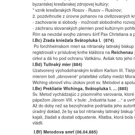
byzantskej kresťanskej zdrojovej kultúry;
* vznik kresťanských Rosov - Rusov – Rusínov;
2. pozdvihnutie z úrovne pohanov na civilizovaných kr
- zachovanie si slobody - možnosti slobodného rozvoj
- záchranu slovanských plemien pred kultúrnym pohlt
Rím sa nevzdal svojho zámeru šíriť Pax Christiana a pr
I.Bc) Zrada kniežaťa Svätopluka I. (874)
.
Po forchheimskom mieri sa nitriansky latinský bisk
registrovali v príslušnej knihe kláštora na
Reichenau
cirkvi a dá ho pod ochranu Vatikánu. Avšak toto jeho 
I.Bd) Tullnský mier (884)
Uzatvorený východofranským kráľom Karlom III. Tlst
mierom boli „obnovené“ priateľské vzťahy medzi Moravo
Wiching obnovil vlnu útokov proti sv. Metodovi a spol
I.Be) Prekliatie Wichinga, Svätopluka I. ... (885)
Sv. Metod vychádzajúc z písomného varovania, ktoré p
pápežom Jánom VIII. v bule: „Industria tuae ...“ a uv
Až do doby než sa bezvýhradne podriadia jeho autorite
úradný doklad, že by sa bol nitriansky latinský biskup
kajali, žiadali a dostali odpustenie. Kliatba, ktorá
vládli.
I.Bf) Metodova smrť (06.04.885)