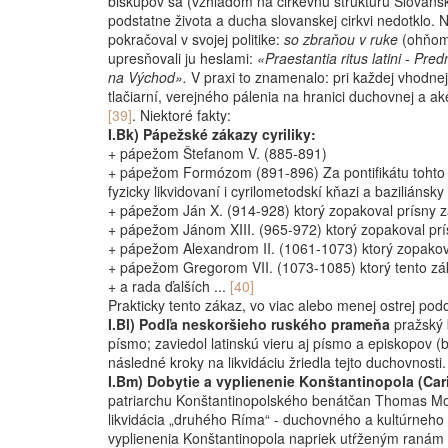
biskupov sa (vzhľadom na cirkevnú štruktúru Slovansk
podstatne života a ducha slovanskej cirkvi nedotklo. N
pokračoval v svojej politike:
so zbraňou v ruke
(ohňo
upresňovali ju heslami:
«Praestantia ritus latini - Pred
na Východ».
V praxi to znamenalo: pri každej vhodnej 
tlačiarní, verejného pálenia na hranici duchovnej a a
[39]
. Niektoré fakty:
I.Bk) Pápežské zákazy cyriliky:
+ pápežom Štefanom V. (885-891)
+ pápežom Formózom (891-896) Za pontifikátu tohto «t
fyzicky likvidovaní i cyrilometodskí kňazi a baziliánsky
+ pápežom Ján X. (914-928) ktorý zopakoval prísny zá
+ pápežom Jánom XIII. (965-972) ktorý zopakoval prís
+ pápežom Alexandrom II. (1061-1073) ktorý zopakoval
+ pápežom Gregorom VII. (1073-1085) ktorý tento zá
+ a rada ďalších ...
[40]
Prakticky tento zákaz, vo viac alebo menej ostrej pod
I.Bl) Podľa neskoršieho ruského prameňa
pražský b
písmo; zaviedol latinskú vieru aj písmo a episkopov (b
následné kroky na likvidáciu žriedla tejto duchovnosti.
I.Bm) Dobytie a vyplienenie Konštantinopola (Car
patriarchu Konštantinopolského benátčan Thomas Moro
likvidácia „druhého Ríma“ - duchovného a kultúrneho c
vyplienenia Konštantinopola napriek utŕženým ranám c