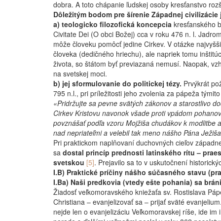
dobra. A toto chápanie ľudskej osoby kresťanstvo rozší
Dôležitým bodom pre šírenie Západnej civilizácie 
a) teologicko filozofická koncepcia
kresťanského b
Civitate Dei (O obci Božej) cca v roku 476 n. l. Jad
môže človeku pomôcť jedine Cirkev. V otázke najvyššie
človeka (dedičného hriechu), ale napriek tomu inštit
života, so štátom byť previazaná nemusí. Naopak, vzhľa
na svetskej moci.
b) jej sformulovanie do politickej tézy.
Prvýkrát pož
795 n.l., pri príležitosti jeho zvolenia za pápeža týmit
«Pridržujte sa pevne svätých zákonov a starostlivo d
Cirkev Kristovu navonok všade proti vpádom pohanov 
povznášať podľa vzoru Mojžiša chudákov k modlitbe 
nad nepriateľmi a velebil tak meno nášho Pána Ježiša
Pri praktickom naplňovaní duchovných cieľov západnej 
sa
dostal princíp prednosti latinského rítu – pra
svetskou
[5]
.
Prejavilo sa to v uskutočnení historický
I.B) Praktické príčiny nášho súčasného stavu (pra
I.Ba) Naši predkovia (vtedy ešte pohania) sa bráni
Žiadosť veľkomoravského kniežaťa sv. Rostislava Pápež
Christiana – evanjelizovať sa – prijať sväté evanjelium
nejde len o evanjelizáciu Veľkomoravskej ríše, ide im