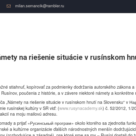
milan.semancik@rambler.ru
ámety na riešenie situácie v rusínskom hn
možné stiahnuť, kopírovať za podmienky dodržania autorského zákona a
 Rusínov, poučenia z histórie, a v závere niektoré námety a konkrétne 
riča „Námety na riešenie situácie v rusínskom hnutí na Slovensku“ v Н
e rusínskej kultúry v SR viď: (
www.rusynacademy.sk
) č. 52/2012, 1/2
reakcií na moju mailovú adresu.
ady a prijať «Русинськый програм» okolo ktorého sa zjednotia funkcio
enské a kultúrne organizácie ďalších národnostných menšín dodržujúcic
ríčiny (rozhodujúce a zásadné), pre ktoré sme sa my – Rusíni dostali d