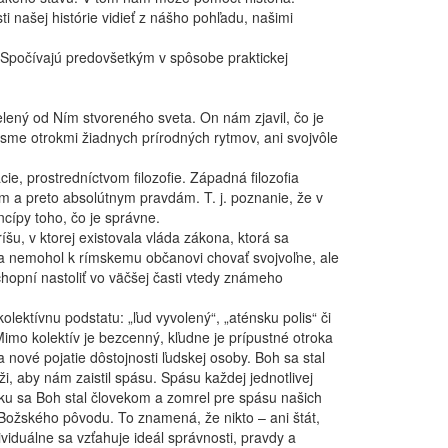
sti našej histórie vidieť z nášho pohľadu, našimi
. Spočívajú predovšetkým v spôsobe praktickej
elený od Ním stvoreného sveta. On nám zjavil, čo je
sme otrokmi žiadnych prírodných rytmov, ani svojvôle
e, prostredníctvom filozofie. Západná filozofia
m a preto absolútnym pravdám. T. j. poznanie, že v
ncípy toho, čo je správne.
šu, v ktorej existovala vláda zákona, ktorá sa
a nemohol k rímskemu občanovi chovať svojvoľne, ale
hopní nastoliť vo väčšej časti vtedy známeho
lektívnu podstatu: „ľud vyvolený“, „aténsku polis“ či
imo kolektív je bezcenný, kľudne je prípustné otroka
 nové pojatie dôstojnosti ľudskej osoby. Boh sa stal
, aby nám zaistil spásu. Spásu každej jednotlivej
eku sa Boh stal človekom a zomrel pre spásu našich
Božského pôvodu. To znamená, že nikto – ani štát,
viduálne sa vzťahuje ideál správnosti, pravdy a