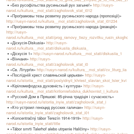
▪ «Без русофільства русиньскый рух загыне!»
http://rusyn-
narod.ru/kultura__moi_stati/zagholovok_stat_i012
▪ «Проґрамовы тезы розвитку русиньского народа (пропозіції)»
http://rusyn-narod.ru/kultura__moi_stati/zagholovok_stat_i01234
▪ «Проґрамовы тезы розвитку русиньского народа (реакція)»
http://rusyn-
narod.ru/kultura__moi_stati/prog_ramovy_tiezy_rozvitku_rusin_skogho_n
▪ «Діскусія-Diskusia»
http://rusyn-
narod.ru/kultura__moi_stati/diskusiia_diskusia_
▪ «Діскусія 1»
http://rusyn-narod.ru/kultura__moi_stati/diskusiia_1
▪ «Вїнчаня»
http://rusyn-
narod.ru/kultura__moi_stati/zagholovok_stat_i0
▪ «Cв. Літурґія»
http://rusyn-narod.ru/kultura__moi_stati/cv_liturg_iia
▪ «Послїднїй хрест славяньской церькви»
http://rusyn-
narod.ru/istoriia__moi_stati/poslyidnyii_khriest_slavian_skoi_tsier_kvi
▪ «Кіріломефодска духовність і култура»
http://rusyn-
narod.ru/kultura__moi_stati/kirilomiefodska_dukhovnist_i_kultura
▪ «Русский Дом в Пряшові: 85-річна традіція і сучасность»
http://rusyn-narod.ru/istoriia_inyie_stati/zagholovok_stat_i
▪ «Кто устроил геноцид русских галичан»
http://rusyn-
narod.ru/istoriia_inyie_stati/zagholovok_stat_i01
▪ «Koncentračný tábor Terezín 1914-1919»
http://rusyn-
narod.ru/istoriia_inyie_stati/title
▪ «Tábor smrti Talerhof alebo utrpenie Haličiny»
http://rusyn-