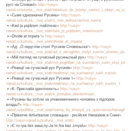
русї на Словакії»
http://rusyn-
narod.ru/istoriia__moi_stati/iekskurz_do_istoriyi_rusiniv_i_idieyi_na_ryis
▪ «Сьме єднозначно Русины»
http://rusyn-
narod.ru/kultura__moi_stati/s_mie_iednoznachno_rusiny
▪ «Ked ja pojdzem maširovac»
http://rusyn-
narod.ru/kultura__moi_stati/ked_ja_pojdzem_masirovac0
▪ «Divide et impera !»
http://rusyn-
narod.ru/kultura__moi_stati/divide_et_impera_
▪ «Ад: „О округлім столї Русинів Словеньска“»
http://rusyn-
narod.ru/kultura__moi_stati/ad_o_okrughlim_stolyi_rusiniv_slovien_ska_
▪ «Мій погляд на сучасный русиньскый рух»
http://rusyn-
narod.ru/kultura__moi_stati/mii_poghliad_na_suchasnyi_rusin_skyi_rukh
▪ «Реакції на сучасный рух Русинів»
http://rusyn-
narod.ru/kultura__moi_stati/rieaktsiyi_na_suchasnyi_rukh_rusiniv
▪ «Реакції на сучасный рух Русинів 1»
http://rusyn-
narod.ru/kultura__moi_stati/rieaktsiyi_na_suchasnyi_rukh_rusiniv_1
▪ «К: Прислаба ідентічность»
http://rusyn-
narod.ru/kultura__moi_stati/k_prislaba_idientichnost_
▪ «Русины бы хотїли за уповномоченого чоловіка з підпоров
влады?»
http://rusyn-
narod.ru/politika__moi_stati/rusiny_by_khotyili_za_upovnomochienogho_
▪ «Пріватне білінґвалне словацько - російске ґімназіюм в Снині»
http://rusyn-narod.ru/kultura__moi_stati/
▪ «Є то гра без змыслу-Je to hra bez zmyslu»
http://rusyn-
narod.ru/kultura__moi_stati/ie_to_ghra_biez_zmyslu_je_to_hra_bez_zmys