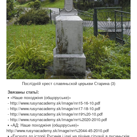
Послїднїй хрест славяньской церькви Старина (3)
Звязаны статьї:
▪ «Наше походжіня (общоруське)»
- http://www.rusynacademy.sk/image/nn15-16-10.pdf
- http://www.rusynacademy.sk/image/nn17-18-10.pdf
- http://www.rusynacademy.sk/image/nn19%20-10.pdf
- http://www.rusynacademy.sk/image/nn%2020-2010.pdf
▪ «AД: Наше походжіня (общоруське)»
http://www.rusynacademy.sk/image/nn%2044-45-2010.pdf
▪ «Екскурз до історії Русинів і ідеї на рїшіня сітуації в русиньскім