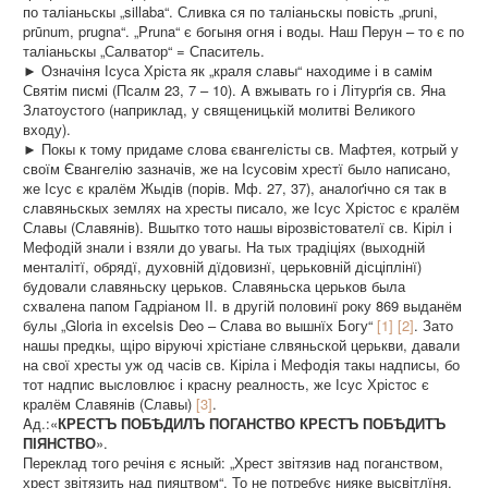
по таліаньскы „sillaba“. Сливка ся по таліаньскы повість „pruni,
prūnum, prugna“. „Pruna“ є богыня огня і воды. Наш Перун – то є по
таліаньскы „Салватор“ = Спаситель.
► Означіня Ісуса Хріста як „краля славы“ находиме і в самім
Святім писмі (Псалм 23, 7 – 10). A вжывать го і Літурґія св. Яна
Златоустого (наприклад, у священицькій молитві Великого
входу).
► Покы к тому придаме слова євангелісты св. Мафтея, котрый у
своїм Євангелію зазначів, же на Ісусовім хрестї было написано,
же Ісус є кралём Жыдів (порів. Mф. 27, 37), аналоґічно ся так в
славяньскых землях на хресты писало, же Ісус Хрістос є кралём
Славы (Славянів). Вшытко тото нашы вірозвістователї св. Кіріл і
Мефодій знали і взяли до увагы. На тых традіціях (выходній
менталітї, обрядї, духовній дїдовизнї, церьковній дісціплінї)
будовали славяньску церьков. Славяньска церьков была
схвалена папом Гадріаном II. в другій половинї року 869 выданём
булы „Gloria in excelsis Deo – Слава во вышнїх Богу“
[1] [2]
. Зато
нашы предкы, щіро віруючі хрістіане слвяньской церькви, давали
на свої хресты уж од часів св. Кіріла і Мефодія такы надписы, бо
тот надпис высловлює і красну реалность, же Ісус Хрістос є
кралём Славянів (Славы)
[3]
.
Aд.:«
КРЕСТЪ ПОБѢДИЛЪ ПОГАНСТВО КРЕСТЪ ПОБѢДИТЪ
ПІЯНСТВО
».
Переклад того речіня є ясный: „Хрест звітязив над поганством,
хрест звітязить над пияцтвом“. То не потребує нияке высвітлїня.