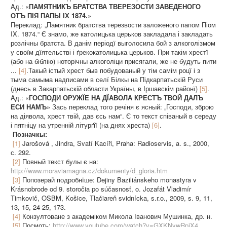
Aд.: «
ПАМЯТНИКЪ БРАТСТВА ТВЕРЕЗОСТИ ЗАВЕДЕНОГО
ОТЪ ПІЯ ПАПЫ ІХ 1874.
»
Переклад: „Памятник братства терезвости заложеного папом Піом
IX. 1874.“ Є знамо, же католицька церьков закладала і закладать
розлічны братста. В данім періодї выголосила бой з алкоголізмом
у своїм дїятельстві і ґрекокатолицька церьков. При такім хрестї
(або на біблію) ноторічны алкоголіци присягали, же не будуть пити
...
[4]
.Такый істый хрест быв побудованый у тім самім роцї і з
тыма самыма надписами в селї Білкы на Підкарпатьскій Руси
(днесь в Закарпатьскій области Україны, в Іршавскім районї)
[5]
.
Aд.: «
ГОСПОДИ ОРУЖЇЕ НА ДЇАВОЛА КРЕСТЪ ТВОЙ ДАЛЪ
ЕСИ НАМЪ
» Зась переклад того речіня є ясный: „Господи, зброю
на діявола, хрест твій, дав єсь нам“. Є то текст співаный в середу
і пятніцу на утренній літурґії (на днях хреста)
[6]
.
Позначкы:
[1]
Jarošová , Jindra, Svatí Kacíři, Praha: Radioservis, a. s., 2000,
с. 292.
[2]
Повный текст булы є на:
http://www.moraviamagna.cz/dokumenty/d_gloria.htm
[3]
Попозерай подробнїше: Dejiny Baziliánskeho monastyra v
Krásnobrode od 9. storočia po súčasnosť, o. Jozafát Vladimír
Timkovič, OSBM, Košice, Tlačiareň svidnícka, s.r.o., 2009, s. 9, 11,
13, 15, 24-25, 173.
[4]
Конзултоване з академіком Микола Іванович Мушинка, др. н.
[5]
Посмоть:
http://www.youtube.com/watch?v=GXKNywRpiX4