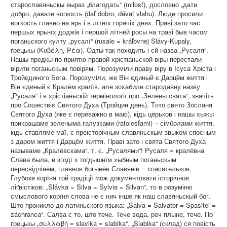
старославяньскы выраз „благодать“ (milosť), дословно „дати
добро, давати вогкость (dať dobro, dávať vlahu). Люде просили
вогкость главно на ярь і в лїтнїх горячіх днях. Праві зато час
першых ярьнїх доджів і першой лїтнёй росы на траві быв часом
поганьского култу „русалї“ (rusale = kráľovnej Slávy-Kupaly,
ґрецькы (Κυβέλη, Ρέα). Oдты так походить і єй назва „Русаля“.
Нашы предкы по приятю правой хрістіаньской віры перестали
вірити поганьскым повірям. Порозуміли праву віру в Ісуса Хріста і
Тройєдиного Бога. Порозуміли, же Він єдиный є Дарцём життя і
Він єдиный є Кралём кралїв, але зохабили стародавну назву
„Русаля“ і в хрістіаньскій термінолоґії про „Зелены свята“, значіть
про Сошествіє Святого Духа (Tройцин день). Tото свято Зосланя
Святого Духа (яке є переважно в маю), кідь церьков і нашы хыжы
прикрашаме зеленыма галузками (ratolesťami) – сімболами життя,
кідь ставляме маї, є преісторічным славяньскым звыком споєным
з даром життя і Дарцём життя. Праві зато і свята Святого Духа
называме „Кралёвскама“, т. є. „Русалями“! Русаля = кралёвна
Слава была, в згодї з тогдышнїм хыбным поганьскым
пересвідчінём, главнов богынёв Славянів = спасительков.
Глубоке корїня той традіції мож документовати історічнов
ліґвістіков: „Slávka = Silva = Sylvia = Silvan“, то в розуміню
смыслового корїня слова не є нич інше як наш славяньскый бог.
Што проникло до латиньского языка: „Salva = Salvator = Spasiteľ =
záchranca“. Салва є то, што тече. Тече вода, реч плыне, тече. По
ґрецькы „συλλαβή = slavika = slabika“. „Slabika“ (склад) ся повість