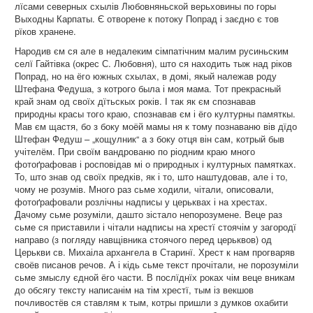
лїсами северных схылів Любовняньской верьховины по горы
Выходны Карпаты. Є отворене к потоку Попрад і заєдно є тов
рїков хранене.
Народив єм ся але в недалеким сімпатічним малим русиньским
селї Гайтівка (окрес С. Любовня), што ся находить тыж над ріков
Попрад, но на ёго южных схылах, в домі, якый належав роду
Штефана Федуша, з котрого была і моя мама. Тот прекрасный
край знам од своїх дїтьскых років. І так як єм спознавав
природны красы того краю, спознавав єм і ёго културны памяткы.
Мав єм щастя, бо з боку моёй мамы ня к тому познаваню вів дїдо
Штефан Федуш – „кощулник“ а з боку отця він сам, котрый быв
учітелём. При своїм вандрованю по ріодним краю много
фотоґрафовав і росповідав мі о природных і културных памятках.
То, што знав од своїх предків, як і то, што наштудовав, але і то,
чому не розумів. Много раз сьме ходили, чітали, описовали,
фотоґрафовали розлічны надписы у церьквах і на хрестах.
Дачому сьме розуміли, дашто зістало непорозумене. Веце раз
сьме ся приставили і чітали надписы на хрестї стоячім у загородї
направо (з погляду навщівника стоячого перед церьквов) од
Церькви св. Михаіла архангела в Старинї. Хрест к нам прогваряв
своёв писанов речов. А і кідь сьме текст прочітали, не порозуміли
сьме змыслу єдной ёго части. В послїднїх роках чім веце вникам
до обсягу тексту написанім на тім хрестї, тым із векшов
почливостёв ся ставлям к тым, котры пришли з думков охабити