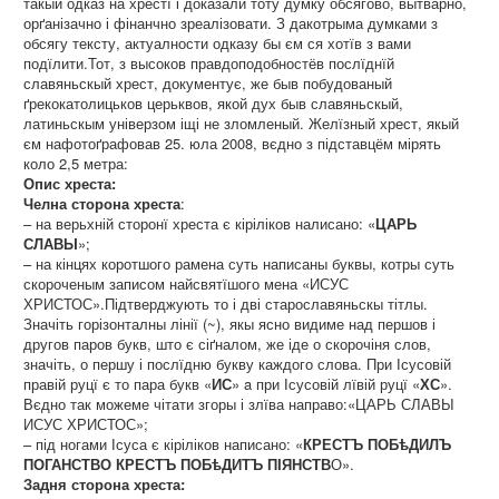
такый одказ на хрестї і доказали тоту думку обсягово, вытварно,
орґанізачно і фінанчно зреалізовати. З дакотрыма думками з
обсягу тексту, актуалности одказу бы єм ся хотїв з вами
подїлити.Тот, з высоков правдоподобностёв послїднїй
славяньскый хрест, документує, же быв побудованый
ґрекокатолицьков церьквов, якой дух быв славяньскый,
латиньскым універзом іщі не зломленый. Желїзный хрест, якый
єм нафотоґрафовав 25. юла 2008, вєдно з підставцём мірять
коло 2,5 метра:
Опис хреста:
Челна сторона хреста
:
– на верьхній сторонї хреста є кіріліков налисано: «
ЦАРЬ
СЛАВЫ
»;
– на кінцях коротшого рамена суть написаны буквы, котры суть
скороченым записом найсвятїшого мена «ИСУС
ХРИСТОС».Підтверджують то і дві старославяньскы тітлы.
Значіть горізонталны лінії (~), якы ясно видиме над першов і
другов паров букв, што є сіґналом, же іде о скорочіня слов,
значіть, о першу і послїдню букву каждого слова. При Ісусовій
правій руцї є то пара букв «
ИС
» a при Ісусовій лївій руцї «
ХС
».
Вєдно так можеме чітати згоры і злїва направо:«ЦАРЬ СЛАВЫ
ИСУС ХРИСТОС»;
– під ногами Ісуса є кіріліков написано: «
КРЕСТЪ ПОБѣДИЛЪ
ПОГАНСТВО КРЕСТЪ ПОБѣДИТЪ ПІЯНСТВ
О».
Задня сторона хреста: