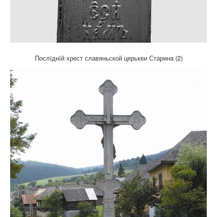
Послїднїй хрест славяньской церькви Старина (2)