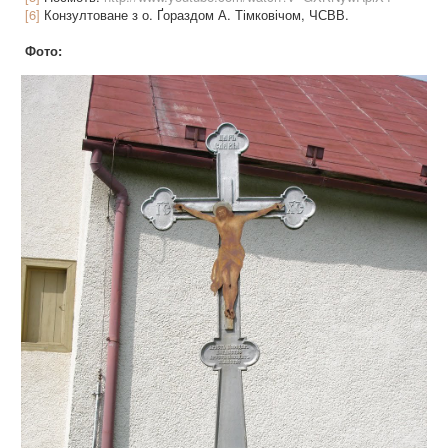
[6]
Конзултоване з о. Ґораздом А. Тімковічом, ЧСВВ.
Фото: