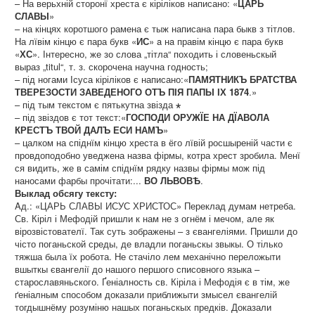
– На верьхній сторонї хреста є кіріліков написано: «
ЦАРЬ
СЛАВЫ
»
– на кінцях коротшого рамена є тыж написана пара быкв з тітлов.
На лївім кінцю є пара букв «
ИС
» a нa правім кінцю є пара букв
«
ХС
». Інтересно, же зо слова „тітла“ походить і словеньскый
выраз „titul“, т. з. скорочена научна годность;
– під ногами Ісуса кіріліков є написано:«
ПАМЯТНИКЪ БРАТСТВА
ТВЕРЕЗОСТИ ЗАВЕДЕНОГО ОТЪ ПІЯ ПАПЫ ІХ 1874
.»
– під тым текстом є пятькутна звізда
⋆
– під звіздов є тот текст:«
ГОСПОДИ ОРУЖЇЕ НА ДЇАВОЛА
КРЕСТЪ ТВОЙ ДАЛЪ ЕСИ НАМЪ
»
– цалком на спіднїм кінцю хреста в ёго лївій росшыреній части є
провдоподобно уведжена назва фірмы, котра хрест зробила. Менї
ся видить, же в самім спіднїм рядку назвы фірмы мож під
наносами фарбы прочітати:...
ВО ЛЬВОВѢ
.
Выклад обсягу тексту:
Aд.: «ЦАРЬ СЛАВЫ ИСУС ХРИСТОС» Переклад думам нетреба.
Св. Кіріл і Мефодій пришли к нам не з огнём і мечом, але як
вірозвістователї. Так суть зображены – з євангеліями. Пришли до
чісто поганьской среды, де владли поганьскы звыкы. О тілько
тяжша была їх робота. Не стачіло лем механічно переложыти
вшыткы євангелії до нашого першого списовного языка –
старославяньского. Ґеніалность св. Кіріла і Мефодія є в тім, же
ґеніалным способом доказали приближыти змысел євангелій
тогдышнёму розуміню нашых поганьскых предків. Доказали