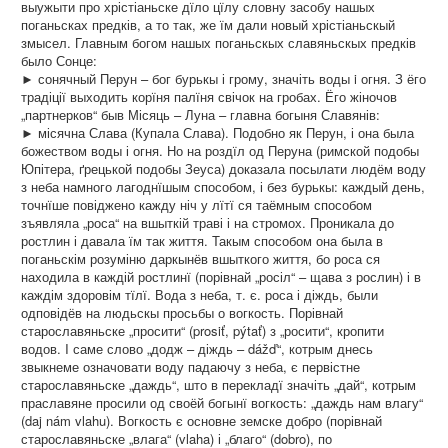
выужыти про хрістіаньске дїло цїлу словну засобу нашых
поганьсках предків, а то так, же їм дали новый хрістіаньскый
змысел. Главным богом нашых поганьскых славяньскых предків
было Сонце:
► сонячный Перун – бог бурькы і грому, значіть воды i огня. З ёго
традіції выходить корїня палїня свічок на гробах. Ёго жіночов
„партнерков“ быв Місяць – Луна – главна богыня Славянів:
► місячна Слава (Купала Слава). Подобно як Перун, і она была
божеством воды і огня. Но на роздїл од Перуна (римской подобы
Юпітера, ґрецькой подобы Зеуса) доказала посылати людём воду
з неба намного лагоднїшым способом, і без бурькы: каждый день,
точнїше повіджено кажду ніч у лїтї ся таёмным способом
зъявляла „роса“ на вшыткій траві і на стромох. Проникала до
ростлин і давала їм так життя. Такым способом она была в
поганьскім розуміню даркынёв вшыткого життя, бо роса ся
находила в каждій ростлинї (порівнай „росіл“ – щава з рослин) і в
каждім здоровім тїлї. Вода з неба, т. є. роса і діждь, были
одповідёв на людьскы просьбы о вогкость. Порівнай
старославяньске „просити“ (prosiť, pýtať) з „росити“, кропити
водов. I саме слово „додж – діждь – dážď“, котрым днесь
звыкнеме означовати воду падаючу з неба, є первістне
старославяньске „даждь“, што в перекладї значіть „дай“, котрым
праславяне просили од своёй богынї вогкость: „даждь нам влагу“
(daj nám vlahu). Вогкость є основне земске добро (порівнай
старославяньске „влага“ (vlaha) і „благо“ (dobro), по