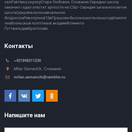
селіГайтівка,окресуСтара Любовня, Словакия.Середню школу 
закінчил і здал атестат зрілости на СЗШ–Середня загальноосвітня 
школа(зукраїньскоюнавчальною 
бісїдою)наРеволучной13вПрешове.Высокошкольскыштудіїзакінчі
лнаВоєньскый політічный академіїКлімента 
ҐоттвальдавБратїславі.
Контакты
+421948211230
Milan Semančík
,
Словакия
milan.semancik@rambler.ru
Напишите нам