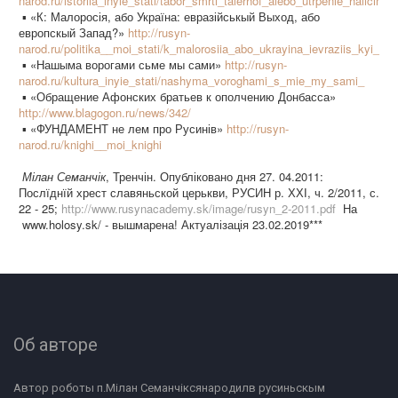
narod.ru/istoriia_inyie_stati/tabor_smrti_talerhof_alebo_utrpenie_haliciny_
▪ «К: Малоросія, або Україна: евразійськый Выход, або
европскый Запад?»
http://rusyn-
narod.ru/politika__moi_stati/k_malorosiia_abo_ukrayina_ievraziis_kyi_v
▪ «Нашыма ворогами сьме мы сами»
http://rusyn-
narod.ru/kultura_inyie_stati/nashyma_voroghami_s_mie_my_sami_
▪ «Обращение Афонских братьев к ополчению Донбасса»
http://www.blagogon.ru/news/342/
▪ «ФУНДАМЕНТ не лем про Русинів»
http://rusyn-
narod.ru/knighi__moi_knighi
Мілан Семанчік
, Тренчін. Опубліковано дня 27. 04.2011:
Послїднїй хрест славяньской церькви, РУСИН р. ХХІ, ч. 2/2011, с.
22 - 25;
http://www.rusynacademy.sk/image/rusyn_2-2011.pdf
На
www.holosy.sk/ - вышмарена! Актуалізація 23.02.2019***
Об авторе
Автор роботы п.Мілан Семанчіксянародилв русиньскым 