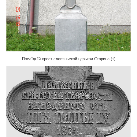
Послїднїй хрест славяньской церькви Старина (1)