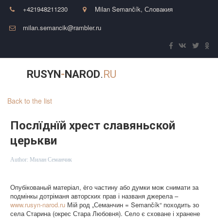
+421948211230
Milan Semančík
,
Словакия
milan.semancik@rambler.ru
RUSYN
-
NAROD
.
RU
Back to the list
Послїднїй хрест славяньской
церькви
Author:
Милан Семанчик
Опубікованый матеріал, ёго частину або думки мож снимати за
подмінкы дотріманя авторских прав і названя джерела –
www.rusyn-narod.ru
Мій род „Семанчин = Semančík“ походить зо
села Старина (окрес Стара Любовня). Село є сховане і хранене