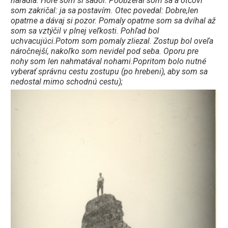
náradia. Hore som si sadol. Poobzeral som sa a otcovi
som zakričal: ja sa postavím. Otec povedal: Dobre,len
opatrne a dávaj si pozor. Pomaly opatrne som sa dvíhal až
som sa vztýčil v plnej veľkosti. Pohľad bol
uchvacujúci.Potom som pomaly zliezal. Zostup bol oveľa
náročnejší, nakoľko som nevidel pod seba. Oporu pre
nohy som len nahmatával nohami.Popritom bolo nutné
vyberať správnu cestu zostupu (po hrebeni), aby som sa
nedostal mimo schodnú cestu);