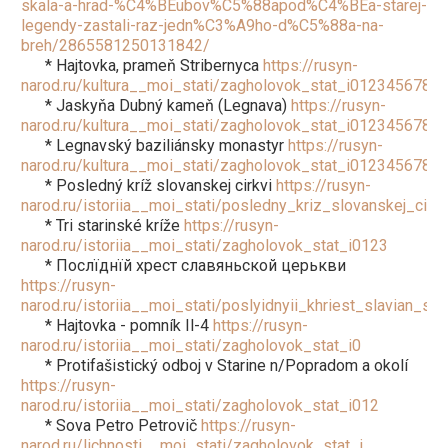
skala-a-hrad-%C4%BEubov%C5%88apod%C4%BEa-starej-
legendy-zastali-raz-jedn%C3%A9ho-d%C5%88a-na-
breh/2865581250131842/
* Hajtovka, prameň Stribernyca
https://rusyn-
narod.ru/kultura__moi_stati/zagholovok_stat_i01234567
* Jaskyňa Dubný kameň (Legnava)
https://rusyn-
narod.ru/kultura__moi_stati/zagholovok_stat_i012345678
* Legnavský baziliánsky monastyr
https://rusyn-
narod.ru/kultura__moi_stati/zagholovok_stat_i01234567
* Posledný kríž slovanskej cirkvi
https://rusyn-
narod.ru/istoriia__moi_stati/posledny_kriz_slovanskej_cirkv
* Tri starinské kríže
https://rusyn-
narod.ru/istoriia__moi_stati/zagholovok_stat_i0123
* Послїднїй хрест славяньской церькви
https://rusyn-
narod.ru/istoriia__moi_stati/poslyidnyii_khriest_slavian_sko
* Hajtovka - pomník Il-4
https://rusyn-
narod.ru/istoriia__moi_stati/zagholovok_stat_i0
* Protifašistický odboj v Starine n/Popradom a okolí
https://rusyn-
narod.ru/istoriia__moi_stati/zagholovok_stat_i012
* Sova Petro Petrovič
https://rusyn-
narod.ru/lichnosti__moi_stati/zagholovok_stat_i