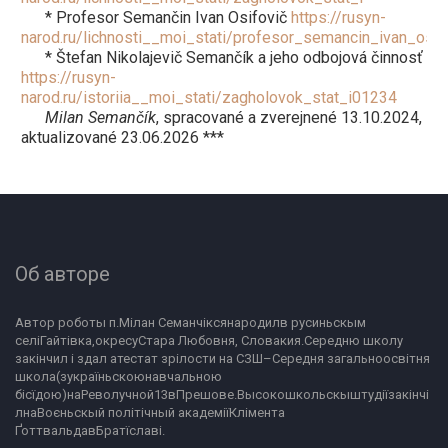
* Profesor Semančin Ivan Osifovič
https://rusyn-
narod.ru/lichnosti__moi_stati/profesor_semancin_ivan_osif
* Štefan Nikolajevič Semančík a jeho odbojová činnosť
https://rusyn-
narod.ru/istoriia__moi_stati/zagholovok_stat_i01234
Milan Semančík
, spracované a zverejnené 13.10.2024,
aktualizované 23.06.2026 ***
Об авторе
Автор роботы п.Мілан Семанчіксянародилв русиньскым 
селіГайтівка,окресуСтара Любовня, Словакия.Середню школу 
закінчил і здал атестат зрілости на СЗШ–Середня загальноосвітня 
школа(зукраїньскоюнавчальною 
бісїдою)наРеволучной13вПрешове.Высокошкольскыштудіїзакінчі
лнаВоєньскый політічный академіїКлімента 
ҐоттвальдавБратїславі.