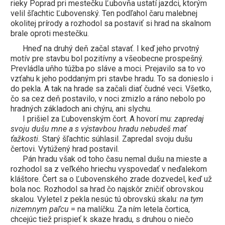
rieky Poprad pri mestečku Ľubovňa ustatí jazdci, ktorým
velil šľachtic Ľubovenský. Ten podľahol čaru malebnej
okolitej prírody a rozhodol sa postaviť si hrad na skalnom
brale oproti mestečku.
Hneď na druhý deň začal stavať. I keď jeho prvotný
motív pre stavbu bol pozitívny a všeobecne prospešný.
Prevládla uňho túžba po sláve a moci. Prejavilo sa to vo
vzťahu k jeho poddaným pri stavbe hradu. To sa donieslo i
do pekla. A tak na hrade sa začali diať čudné veci. Všetko,
čo sa cez deň postavilo, v noci zmizlo a ráno nebolo po
hradných základoch ani chýru, ani slychu.
I prišiel za Ľubovenským čort. A hovorí mu:
zapredaj
svoju dušu mne a s výstavbou hradu nebudeš mať
ťažkosti.
Starý šľachtic súhlasil. Zapredal svoju dušu
čertovi. Vytúžený hrad postavil.
Pán hradu však od toho času nemal dušu na mieste a
rozhodol sa z veľkého hriechu vyspovedať v neďalekom
kláštore. Čert sa o Ľubovenského zrade dozvedel, keď už
bola noc. Rozhodol sa hrad čo najskôr zničiť obrovskou
skalou. Vyletel z pekla nesúc tú obrovskú skalu:
na tym
nizemnym paľcu
= na malíčku. Za ním letela čortica,
chcejúc tiež prispieť k skaze hradu, s druhou o niečo