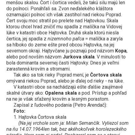
menšou skalou. Čort i čortica vedeli, že takú silu majú len
do polnoci. Ponáhľali sa. Zvon neďalekého kláštora
oznamujúci polnoc ich však zastihol nad riekou Poprad.
Čert svoju moc stratil po prelete nad Hajtovkou. Skala
ktorou chcel hrad zničiť mu spadla z malíčka na Vidovej
lúke v katastri obce Hajtovka. Druhá skala ktorú niesla
čertica, jej spadla z
nizemnoho paľca
= malíčka a zaryla
sa hlboko do zeme ešte pred obcou Hajtovka, na jej
severnom okraji. Hajtyvčane ju poznajú pod názvom
Kopa
,
alebo pod novším názvom
Jurkova skala
. V minulosti to
bola dominanta severnej časti Hajtovky. Dnes je veľmi
zarastenná krovím a stromami.
Tak ako sa tok rieky Poprad mení, je
Čortova skala
omývaná riekou Poprad, alebo je ďalej od rieky - na lúke.
V katastri obce sa nachádzajú ešte ďalšie zaujímavé
skalné útvary ako:
Opalena skala
a pod. Prístup a pohľad
na ne je však sťažený krovím a lesným porastom.
Zapísal z ľudového podania (Petro Arendač):
Foto:
1. Hajtovka Čortova skala
(Na jej vrchole som ja: Milan Semančík. Vyliezol som
na ňu 14.07.1964len tak, bez akéhokoľvek horolezeckého