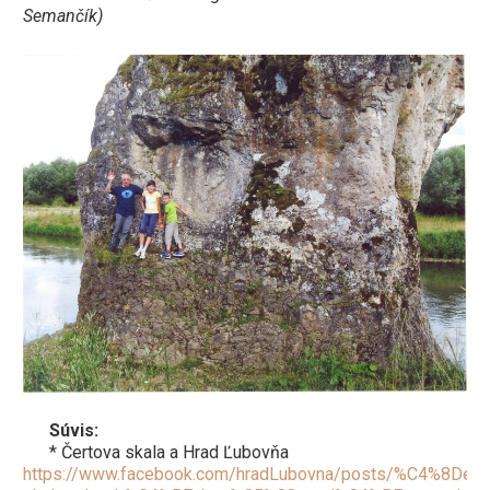
Semančík)
Súvis:
* Čertova skala a Hrad Ľubovňa
https://www.facebook.com/hradLubovna/posts/%C4%8Dert