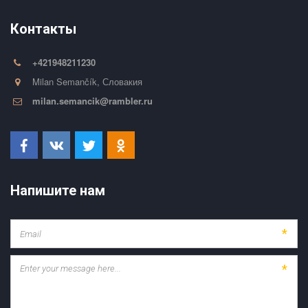
Контакты
+421948211230
Milan Semančík
,
Словакия
milan.semancik@rambler.ru
Напишите нам
*
*