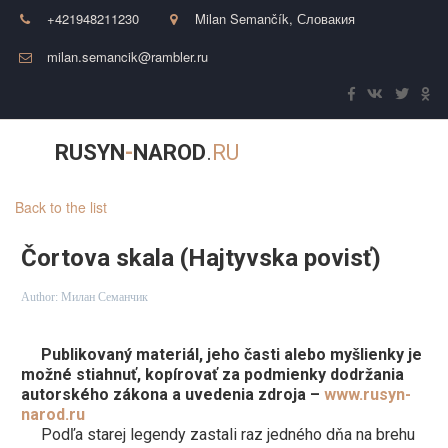
+421948211230
Milan Semančík
,
Словакия
milan.semancik@rambler.ru
RUSYN
-
NAROD
.
RU
Back to the list
Čortova skala (Hajtyvska povisť)
Author:
Милан Семанчик
Publikovaný materiál, jeho časti alebo myšlienky je
možné stiahnuť, kopírovať za podmienky dodržania
autorského zákona a uvedenia zdroja –
www.rusyn-
narod.ru
Podľa starej legendy zastali raz jedného dňa na brehu