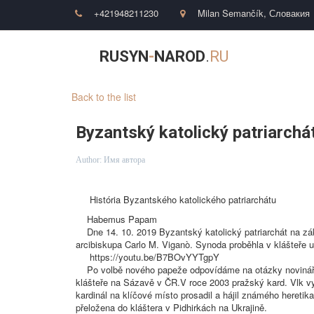
+421948211230
Milan Semančík
,
Словакия
RUSYN
-
NAROD
.
RU
Back to the list
Byzantský katolický patriarchá
Author:
Имя автора
História Byzantského katolického patriarchátu
Habemus Papam
Dne 14. 10. 2019 Byzantský katolický patriarchát na zákl
arcibiskupa Carlo M. Viganò. Synoda proběhla v klášteře u
https://youtu.be/B7BOvYYTgpY
Po volbě nového papeže odpovídáme na otázky novinářů k h
klášteře na Sázavě v ČR.V roce 2003 pražský kard. Vlk vyt
kardinál na klíčové místo prosadil a hájil známého heretik
přeložena do kláštera v Pidhirkách na Ukrajině.