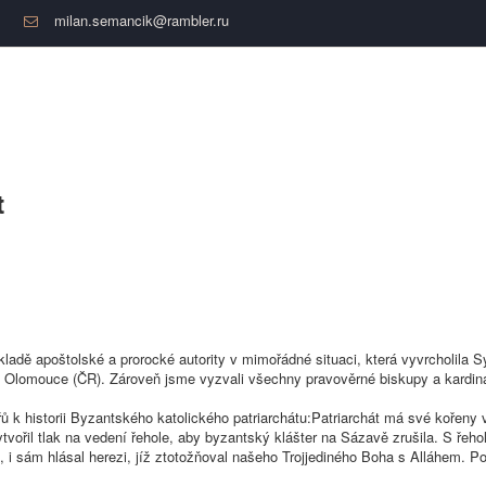
milan.semancik@rambler.ru
t
adě apoštolské a prorocké autority v mimořádné situaci, která vyvrcholila 
 Olomouce (ČR). Zároveň jsme vyzvali všechny pravověrné biskupy a kardinály,
istorii Byzantského katolického patriarchátu:Patriarchát má své kořeny ve 
vořil tlak na vedení řehole, aby byzantský klášter na Sázavě zrušila. S řehol
a, i sám hlásal herezi, jíž ztotožňoval našeho Trojjediného Boha s Alláhem. 