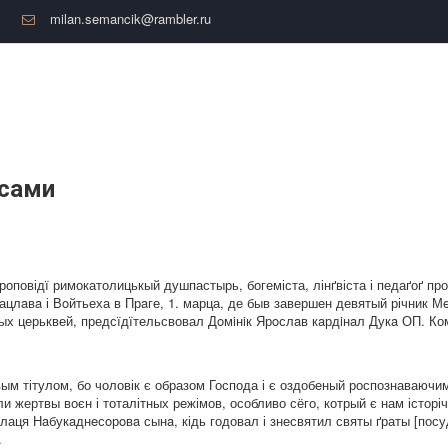
milan.semancik@rambler.ru
сами
повідї римокатолицькый душпастырь, богеміста, лінґвіста і педаґоґ проф.
Вацлaвa і Вoйтьеха в Прaге, 1. марца, де быв завершен девятый річник 
кых церьквей, предсїдїтельсвовал Дoмiнiк Ярoслaв кaрдiнaл Дукa ОП. К
м тітулом, бо чоловік є образом Господа і є оздобеный роспознаваючим
 жертвы воєн і тоталітных режімов, особливо сёго, котрый є нам історі
алаця Нaбукaднeсoрoвa сынa, кідь годовал і знесвятил святы ґраты [пос
.