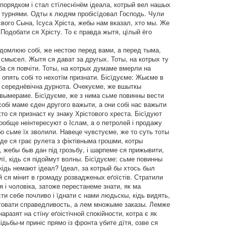
м порядком і стал стїлеснїнём ідеала, котрый вел нашых
ма турнями. Одты к людям пробісїдовал Господь. Чули
свого Сына, Ісуса Хріста, жебы нам вказал, хто мы. Же
Подобати ся Хрісту. То є правда жытя, цїлый ёго
відомлюю собі, же нестою перед вами, a перед тыма,
 смысел. Жытя ся дават за другых. Тоты, на котрых ту
еба ся повчіти. Тоты, на котрых думаме вмерли на
і опять собі тo нехотїм признати. Бісїдуєме: Жыєме в
уть середнёвічна дурнота. Очекуєме, же вшыткы
і вымераме. Бісїдуєме, же з нима сьме повинны вести
 собі маме єден другого важыти, а они собі нас важыти
то ся признаст ку знаку Хрістового хреста. Бісїдуют
вообще неінтересуют o Іслам, a o петролей і продажу
о сьме їх зволили. Навеце чувстуєме, же то суть тоты
де ся грає рулета з фіктівныма грошми, котры
 жебы быв дан під грозьбу, і шарпеме ся прижывити,
блї, кідь ся підоймут волны. Бісїдуєме: сьме повинны
 кідь немают ідеал? Ідеал, за котрый бы хтось был
й ся мінит в громаду розвадженых еґоїстів. Стратили
я і чоловіка, затоже перестанеме знати, як ма
ти себе почливо і їднати с нами людьскы, кідь видять,
ратовати справедливость, а лем множыме заказы. Лемже
азят на стїну еґоістічной спокійности, котра є як
ідьбы-м приніс прямо із фронта убите дїтя, озве ся