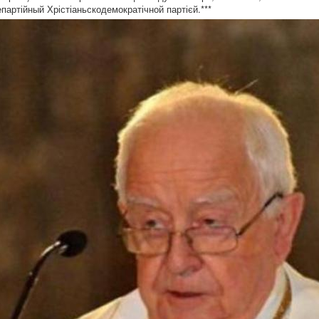
артійный Хрістіаньскодемократічной партієй.***