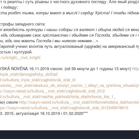
т із реаліты і суть рїшены з честного духовного погляду. Але якый роздї
 і победу:
чіста розбіт тыма, котры мают в мыслї i сердцу Хріста! І тогды під
строфы западного світа:
сті вязебність културы і нашы соборы ся валяют і общіна людей ся мі
 же кідь одшмариме своє хрістіанство і збыдеме ся Господа, збыдеме ся 
и, кідь они мають Господа і мы ниякого немаме…»
 Европой учінил віхінґов путь актуалізованый (upgrade) на американскый п
стью і културой.
d.ru/knighi__moi_knighi
AVSKÁ NOVÉNA 16.11.2019 смоле: (оd 39 мінути до 1 годины 13 мінут)
htt
a_inyie_stati/demograficky_dzihad
d.ru/kultura_inyie_stati/zagholovok_stat_i0
/istoriia__moi_stati/iekskurz_do_istoriyi_rusiniv_i_idieyi_na_ryishinia_situats
p://rusyn-narod.ru/kultura__moi_stati/zagholovok_stat_i012
od.ru/kultura__moi_stati/nashie_pokhodzhinia_obshchorus_kie_1_
цію) смоле
http://rusyn-narod.ru/kultura__moi_stati/kirilomiefodska_dukhovnis
tps://rusyn-narod.ru/kultura__moi_stati/zagholovok_stat_i012345678910
03. 2015, актуалізація 18.10.2019 і 01.02.2020***