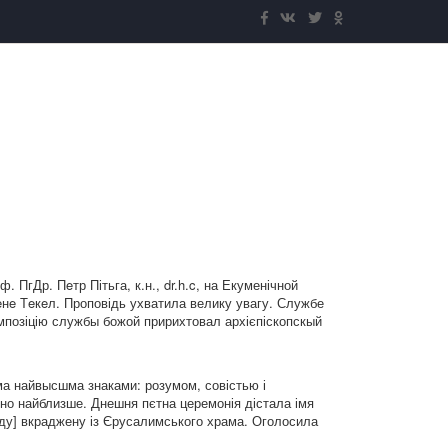
 ПгДр. Пeтр Пітьга, к.н., dr.h.c, на Екуменічной
Мeнe Тeкeл. Проповідь ухватила велику увагу. Службе
омпозіцію службы божой пририхтовал архієпіскопскый
а найвысшма знаками: розумом, совістью і
чно найблизше. Днешня пєтна церемонія дістала імя
уду] вкраджену із Єрусалимського храма. Оголосила