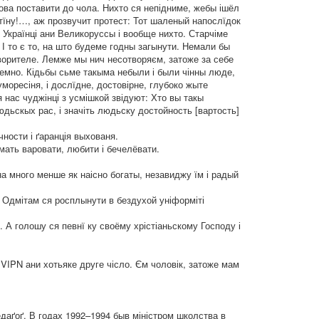
нова поставити до чола. Нихто ся непідниме, жебы ішёл
тїну!…, аж прозвучит протест: Тот шаленый напослїдок
и Українці ани Великоруссы і вообще нихто. Старчіме
І то є то, на што будеме годны загынути. Немали бы
творителе. Лемже мы нич несотворяєм, затоже за себе
емно. Кідьбы сьме такыма небыли і были чінны люде,
моресіня, і дослїдне, достовірне, глубоко жыте
я нас чуджінці з усмішкой звідуют: Хто вы такы
юдьскых рас, і значіть людьску достойность [вартость]
ности і ґаранція выхованя.
 мать варовати, любити і бечелёвати.
на много менше як наісно богаты, незавиджу їм і радый
. Одмітам ся росплынути в бездухой уніформіті
. А голошу ся певнї ку своёму хрістіаньскому Господу і
и VIPN ани хотьяке друге чісло. Єм чоловік, затоже мам
едаґоґ. В годах 1992–1994 быв міністром школства в