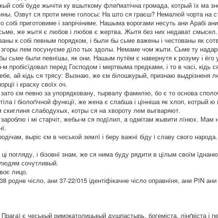
якый собі буде жычіти ку вшыткому флеґматічна громада, котрый їх ма з
тины. Озвут ся проти мене голосы: На што ся граєш? Немалюй чорта на с
што собі приготовиме і запрічіниме. Нашыма ворогами несуть ани Арабі ан
сьме, же жытя є любов і любов є жертва. Жытя без них недават смысел. 
язаны к собі певным порядком, і были бы сьме важены і честованы як со
 згоры лем посунуєме дїло тых здолы. Немаме чом жыти. Сьме ту надар
бы сьме были певнїшы, як они. Нашым путём є навернутя к розуму і ёго у
м пробісїдовал перед Господом і мертвыма предками, і то в часі, кідь с
себе, ай кідь ся трясу: Вызнаю, же єм білошкурый, признаю выдрізненя л
рції і краску своїх оч.
 зато єм певно за упорядковану, тырвалу фамилію, бо є то основа сполоч
тїла i біолоґічной функції, же жена є слабша і цїнніша як хлоп, котрый ю
м скиглиня слабодухых, котры ся нa хвороту лем выгваряют.
я зароблю і мі старчіт, жебы-м ся подїлил, a одмітам жывити лїнюх. Мам 
нї.
дічам, выріс єм в чеськой землї і беру важнї біду i славу свого народа
ці погляду, і бізовнї знам, же ся нима буду рядити в цїлым своїм їднаню
к людям сочутливый.
воє лицо.
38 роднe чісло, ани 37-22/015 ідентіфікачне чісло оправнїня, ани PIN ан
, Прага) є чеськый римокатолицькый душпастырь, богеміста, лінґвіста і п