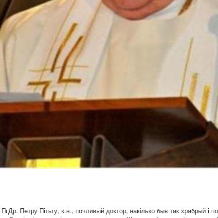
гДр. Пeтру Пітьгу, к.н., почливый доктор, накілько быв так храбрый і п