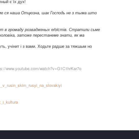
лный є їх дух!
ниме ся наша Отцюзна, шак Господь не з тыма што
нит в громаду розвадженых еґоїстів. Стратили сьме
і чоловіка, затоже перестанеме знати, як ма
уть, учінит і з вами. Ходьте радше за тяжшым но
ps://www.youtube.com/watch?v=G1C1hrKar7o
iyi_v_rusin_skim_rusyi_na_slovakiyi
t_i_kultura