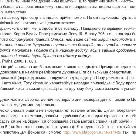
». Значіть іначе повіджено «мы вшыткы». Што практічно значіт «нихто»
тра была і є наперек вшыткому надале в вопросе віры, ідеала вартості чо
ерішнёго стану.
, як автору проповідї в гляданю причін помочі. Не єм науковець. Курто л
ілізації ма і католицька Церьков затоже:
франкского огня і меча здобыти світовладу. Повіджено теперішнёй терміно
 краля Карла Велич Папе римскому Леву III. В року 795 н.е., з нагоды ёг
иво дотримуйте правила Отцов, най ваше світло жарит над людма. На
ды проти впадом бусурман і пустошыню безвірцїв, во внутрї ю потім з
дняків к молитве, і помочі тым нашому войску, абы з вашым ородованём
я нашого Господа Ісуса Хріста
по цїлому світу
».
, Praha 2000, s. 68.).
і інтріґ завела нa здобытых землях свою юрісдікцію. Примір: ліквідація 
одовжовала в намаге реалізовати духовны цїлї світьскыма средствами.
юрісдікції (переход земель і віруючіх під юрісдікцію Папу римского…) не
 што чінит. Тоту сітуацію характерізує народна приповідка: :”Воду пропо
ґовской хрістіаньской цівілізації a на другому боку сьме зазначіли успіхи
падных частях Европы, де нич несперало ани несперат дїяню і розвитю Це
аможных мусульман од Іслама.
ях ся снажыт рїшати не зновуєвангелізованём атеїстів, Циґан, обертанё
» а замінят то експандованём - здобыванём «твердых вірників» т. є. о
дасть ся же нa Українї ся опорошыла стара метода споїня «soft power » і 
лно 5 (пятёх высше наведженых пунктов). Є то духовный крізіс, котрый 
к повстаньцам Донбасса» смоле:
http://www.blagogon.ru/news/342/
так i п