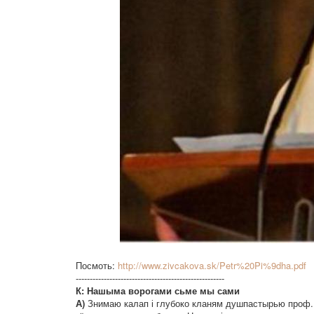
Посмоть:
http://www.zivcakova.sk/Petr%20Pi%9dha.pdf
-----------------------------------------------------
К: Нашыма ворогами сьме мы сами
А)
Знимаю калап і глубоко кланям душпастырью проф. П