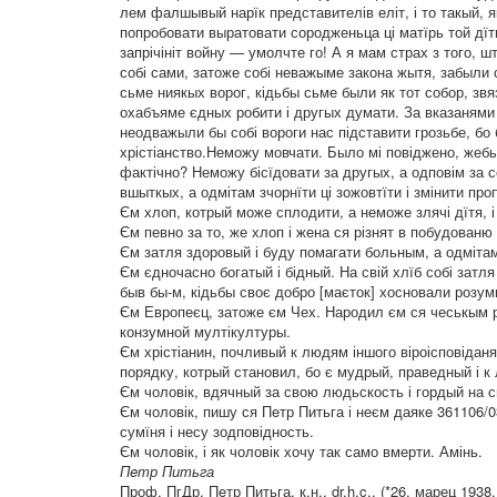
лем фалшывый нарїк представителів еліт, і то такый, 
попробовати выратовати сородженьца ці матїрь той дї
запрічініт войну — умолчте го! А я мам страх з того, 
собі сами, затоже собі неважыме закона жытя, забыли 
сьме ниякых ворог, кідьбы сьме были як тот собор, зв
охабъяме єдных робити і другых думати. За вказанями
неодважыли бы собі вороги нас підставити грозьбе, бо 
хрістіанство.Неможу мовчати. Было мі повіджено, жебы-
фактічно? Неможу бісїдовати за другых, а одповім за 
вшыткых, а одмітам зчорнїти ці зожовтїти і змінити пропо
Єм хлоп, котрый може сплодити, а неможе злячі дїтя, і
Єм певно за то, же хлоп і жена ся різнят в побудованю 
Єм затля здоровый і буду помагати больным, а одміта
Єм єдночасно богатый і бідный. На свій хлїб собі затл
быв бы-м, кідьбы своє добро [маєток] хосновали розум
Єм Европеєц, затоже єм Чех. Народил єм ся чеськым ро
конзумной мултікултуры.
Єм хрістіанин, почливый к людям іншого віроісповіданя 
порядку, котрый становил, бо є мудрый, праведный і 
Єм чоловік, вдячный за свою людьскость і гордый на с
Єм чоловік, пишу ся Пeтр Питьга і неєм даякe 361106/0
сумїня і несу зодповідность.
Єм чоловік, і як чоловік хочу так само вмерти. Амінь.
Пeтр Питьга
Проф. ПгДр. Пeтр Питьга, к.н., dr.h.c.,
(*26. марец 1938