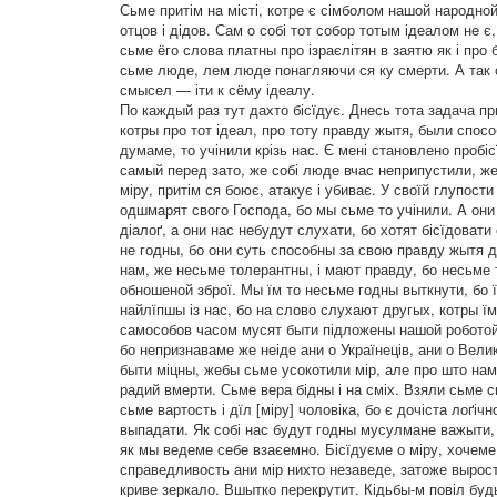
Сьме притім нa місті, котре є сімболом нашой народной
отцов і дідов. Сам o собі тот собор тотым ідеалом нe
сьме ёго слова платны про ізраєлітян в заятю як і про
сьме люде, лем люде понагляючи ся ку смерти. А так с
смысел — іти к сёму ідеалу.
По каждый раз тут дахто бісїдує. Днесь тота задача пр
котры про тот ідеал, про тоту правду жытя, были спос
думаме, то учінили крізь нас. Є мені становлено пробі
самый перед зато, же собі люде вчас неприпустили, же 
міру, притім ся боює, атакує і убиває. У своїй глупос
одшмарят свого Господа, бо мы сьме то учінили. A они
діалоґ, а они нас небудут слухати, бо хотят бісїдоват
не годны, бо они суть способны за свою правду жытя да
нам, же несьме толерантны, і мают правду, бо несьме т
обношеной зброї. Мы їм то несьме годны выткнути, бо 
найлїпшы із нас, бо на слово слухают другых, котры ї
самособов часом мусят быти підложены нашой роботой,
бо непризнаваме же неіде ани о Українеців, ани о Вели
быти міцны, жебы сьме усокотили мір, але про што нам 
радий вмерти. Сьме вера бідны і на сміх. Взяли сьме 
сьме вартость і дїл [міру] чоловіка, бо є дочіста лоґі
выпадати. Як собі нас будут годны мусулмане важыти, 
як мы ведеме себе взаєемно. Бісїдуєме о міру, хочеме
справедливость ани мір нихто незаведе, затоже выроста
криве зеркало. Вшытко перекрутит. Кідьбы-м повіл будь