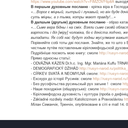
https://www.youtube.com/watch?v=FiMZOVF6p8A
выходя
В першым духовным посланю
- кріпка віра в Господа
«…Ворог є міцный, хытрый і лукавый, но він буде до
суть міцны, а з тыма, котры мают правду!...»
В далшым (другым) духовным посланю
- образ ката
«…Сьме вера бідны і на сміх. Взяли сьме своëй обла
вартость і дїл [міру] чоловіка, бо є дочіста лоґічно,
выпадати. Як собі нас будут годны мусулмане важыт
Порівняйте собі тоты дві посланя. Знайте, же то што з
честным путём поставленым кіріломефодьской духовно
Подрібнїше посмоть мою книгу: смоле
http://rusyn-naro
Прямо односны статьї:
- ODVÁŽNA KÁZEŇ Dr.h.c. Ing. Mgr. Mariána Kuffu TRN
- DEMOGRAFICKÝ DŽIHÁD
http://rusyn-narod.ru/politik
- CÍRKEV SVATÁ A NEOMYLNÁ смоле:
http://rusyn-naro
- Екскурз до історії Русинів: смоле
http://rusyn-narod.ru
- Без русофільства русиньскый рух загыне ! смоле
htt
- Наше походжіня (общоруське): смоле
http://rusyn-nar
- Кіріломефодска духовність і култура (проба о дефіні
- Základné rozdiely medzi Katolicizmom a Pravosláviou
ht
Мілан Семанчік
, Тренчін, опубліковане в сіті e mail 14. 