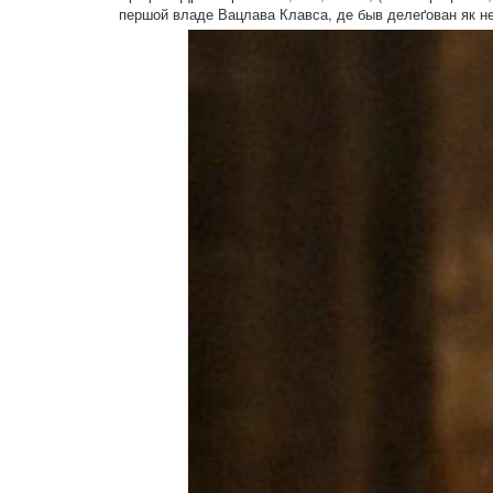
першой владе Вацлава Клавса, де быв делеґован як неп