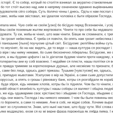
 історії. Є тo собор, котрый по столїтя взникал за акуратно становлены
 є, бо тот стоїт высоко над ним в напряму означеном одважно вырівнаны
 будователів сёго собора. Суть болячо чінны i днесь. Одты к нам послал 
амо, жебы нам звістовал, же ідеалом чоловіка є быти образом Господа. 
ипала мені. Чую себе не своїм [узко] бо бісїдую перед Всезнаючім, і ус
обны своїм поземным жытям жертвовати. Чінити то про себе бы недавало
сїдовати. Ту єм, жебы-м чінил, што мам чінити. Бівше як споминати, є тр
їм грозит небеспека. Є треба ся повчіти, бо опять нам грозит небеспека 
ти і паношыню [пыхе] поучуєме цїлый світ. Бісїдуєме: реліґійны войны с
 то неучінят, бо на нас видять, де то веде — наша култура ся роспадат 
и о віре і мы нияку немаме, бо сьме бесконечно лібералны. Бісїдуєме, же
ти, а мы будеме цофати і за їх діктатом будеме чінити проти каждому, х
олерантны ани ку собі взаємно. І недайме ся плести, нашы політіки ся 
їх правда тримеме за короткозорных дурных, але несмієме то признати, б
м, сами без лица, одкысь дают приказы. Тушыме [чувстуєме] же, одкысь, 
 припадно жывотами. Усилуєме о мір на Україні, а сами сьме допустили,
коруссых, а опять о грошы і рівновагу банк, котры ся розгойдали як кора
буде зброя, кідь немаме хлопів, котры бы їх підняли. Чом бы то чінили,
своëй області вязебність културы і нашы соборы ся валяют і общіна люде
чно, же кідь одшмариме своє хрістіанство і збыдеме ся Господа, збыдеме с
кідь они мають Господа і мы ниякого немаме. І чом бы были повинны вес
 го боронити, а сами го немаме. Ани в собі, ни міджі собов. Хочеме вы
ют зо слухняности. Знам, што нынї настане, што буду чути. Мої слова нар
яке мудрецтво, ехом ся ку мі верне фраза порожнїша як лябда пияка. І к