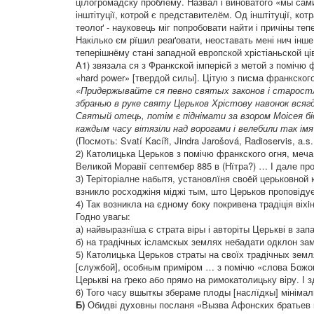
цїлогромадску проблему. Назвал і виноватого «мы сами
інштітуції, котрой є представителём. Од інштітуції, ко
теолоґ - науковець міг попробовати найти і причіны теп
Накілько єм рїшил реаґовати, неоставать мені нич інше
теперішнёму стані западной европской хрістіаньской ців
A1) звязала ся з Франкской імперієй з метой з помічю 
«hard power» [твердой силы]. Цітую з писма франкского
«Придержывайте ся певно святых законов і старостл
збранью в руке святу Церьков Хрістову навонок всяг
Святый отець, потім є піднімати за взором Моісея бі
каждым часу вітязіли над ворогами і велебили так ім
(Посмоть: Svatí Kacíři, Jindra Jarošová, Radioservis, a.s.
2) Католицька Церьков з помічю франкского огня, меча 
Великой Моравії септембер 885 в (Нїтра?) … І дале пр
3) Теріторіалне набытя, установлїня своëй церьковной 
взникло росходжіня міджі тым, што Церьков проповідує і
4) Так возникла на єдному боку покривена традіція віхiн
Годно увагы:
a) найвыразнїша є страта віры і авторіты Церькві в за
б) на традічных ісламскых землях небадати одклон з
5) Католицька Церьков страты на своїх традічных земл
[службой], особным приміром … з помічю «слова Божого
Церькві на ґреко або прямо на римокатолицьку віру. І з
6) Того часу вшыткы збераме плоды [наслїдкы] мініма
Б)
Обидві духовны посланя «Вызва Афонских братьев 