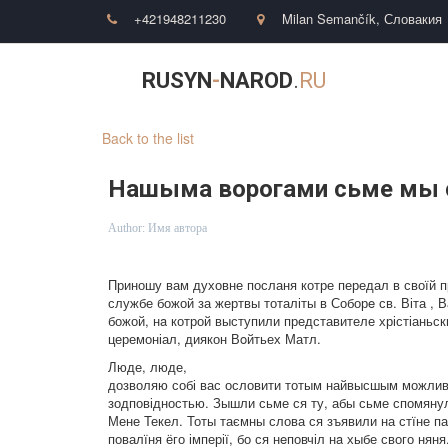
+421948211230
Milan Semančík
,
Словакия
RUSYN
-
NAROD
.
RU
Back to the list
Нашыма ворогами сьме мы 
Author:
Имя автора
Приношу вам духовне посланя котре передал в своїй про
службе божой за жертвы тоталіты в Соборe св. Віта , 
божой, нa котрой выступили представителе хрістіаньс
церемоніал, диякон Вoйтьех Матл.
Люде, люде,
дозволяю собі вас ословити тотым найвысшым можливы
зодповідностью. Зышли сьме ся ту, абы сьме спомянули
Мене Текел. Тоты таємны слова ся зъявили на стїне п
повалїня ёго імперії, бо ся нeповчіл нa хыбе свого няня