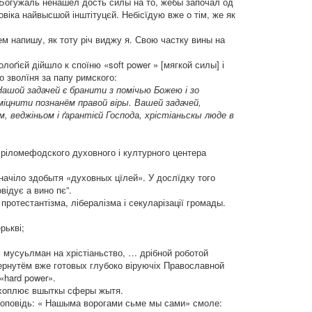
. Богужаль ненашёл дость силы на то, жебы започал од
ловіка найвысшой інштітуцєй. Небісїдую вже о тім, же як
ем напишу, як тоту річ виджу я. Свою частку вины на
лоґієй дійшло к споїню «soft power » [мягкой силы] і
о зволїня за папу римского:
шой задачей є бранити з помічью Божею і зо
міцнити познанём правой віры. Вашей задачей,
, веджіньом і ґарантієй Господа, хрістіаньскы люде в
кіріломефодского духовного і културного центера
значіло здобытя «духовных цїлей». У дослїдку того
відує а вино пє”.
 протестантізма, лібералізма і секуларізації громады.
рькві;
м мусуьлман на хрістіаньство, … дрібной роботой
бернутём вже готовых глубоко віруючіх Православной
«hard power».
захоплює вшыткы сферы жытя.
роповідь: « Нашыма ворогами сьме мы сами» смоле: