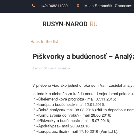
+421948211230
Milan Semančík
,
Словакия
RUSYN
-
NAROD
.
RU
Back to the list
Piškvorky a budúcnosť – Analý
Author:
Милан Семанчик
V priebehu viac ako jedného roka som Vám zasielal analyt
a teda kto alebo čo za každú cenu - i vojen bráni pokroku
* «Chelemendikova prognóza» mail 07.11.2015;
* «Európa a budúcnosť» mail 12.01.2016;
* «Dobrá analýza» mail 08.03.2016 (Hůř to dopadnout nemo
* «Komu zvonia do hrobu?» mail 28.06.2016;
* «Piškvorky a budúcnosť» mail 15.07.2016;
* «Apokalypsa» mail 28.09.2016;
* «Európa bez ilúzií» mail 17.10.2016 (Von E.H.);