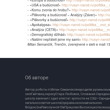
- «Európa a budúcnosť»
http://rusyn-narod.ru/polit
- «USA a budúcnosť»
http://rusyn-narod.ru/politika
- «Komu zvonia do hrobu?»
http://rusyn-narod.ru/po
- «Piškvorky a budúcnosť – Analýzy (Záver)»
http://
- «Piškvorky a budúcnosť»
http://rusyn-narod.ru/pol
- «Apokalypsa»
http://rusyn-narod.ru/politika__moi_s
- «Analýza (CETA)»
http://rusyn-narod.ru/politika__
- «Demografický džihád»
http://rusyn-narod.ru/polit
- «Našimi nepřáteli jsme my sami»
http://rusyn-naro
Milan Semančík
, Trenčín, zverejnené v sieti e mail
Об авторе
Автор роботы п.Мілан Семанчіксянародилв русиньскым
селіГайтівка,окресуСтара Любовня, Словакия.Середню 
школу закінчил і здал атестат зрілости на СЗШ–Середня
загальноосвітня школа(зукраїньскоюнавчальною 
бісїдою)наРеволучной13вПрешове.Высокошкольскыш