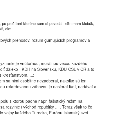
Š., po prečítaní ktorého som si povedal: «Snímam klobúk,
ť, ale:
portových prenosov, rozum gumujúcich programov a
erovyznanie je vnútornou, morálnou vecou každého
odiť ďaleko - KDH na Slovensku, KDU-ČSL v ČR a to
 kresťanstvom, ...;
om sa nimi osobitne nezaoberal, nakoľko sú len
šou retardovanou zábavou je nasierať ľudí, nadávať a
olu s ktorou padne napr. fašistický režim na
 rozvinie i východ republiky ... . Teraz však to čo
do vojny každého Turecko, Európu Islamský svet ...