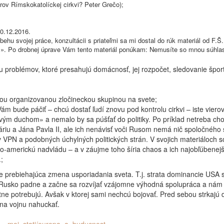
ov Rímskokatolíckej cirkvi? Peter Grečo);
0.12.2016.
ehu svojej práce, konzultácii s priateľmi sa mi dostal do rúk materiál od F.
m». Po drobnej úprave Vám tento materiál ponúkam: Nemusíte so mnou súhlasi
eniu problémov, ktoré presahujú domácnosť, jej rozpočet, sledovanie š
šou organizovanou zločineckou skupinou na svete;
 Vám bude páčiť – chcú dostať ľudí znovu pod kontrolu cirkvi – iste vi
ým duchom» a nemalo by sa púšťať do politiky. Po príklad netreba ch
iu a Jána Pavla II, ale ich nenávisť voči Rusom nemá nič spoločného s
 VPN a podobných úchylných politických strán. V svojich materiáloch s
glo-americkú nadvládu – a v záujme toho šíria chaos a ich najobľúbenej
.;
prebiehajúca zmena usporiadania sveta. T.j. strata dominancie USA sp
a Rusko padne a začne sa rozvíjať vzájomne výhodná spolupráca a nám sa
tne potrebujú. Avšak v ktorej sami nechcú bojovať. Pred sebou strkajú 
na vojnu nahuckať.