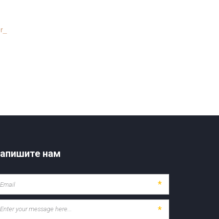
er_
апишите нам
*
*