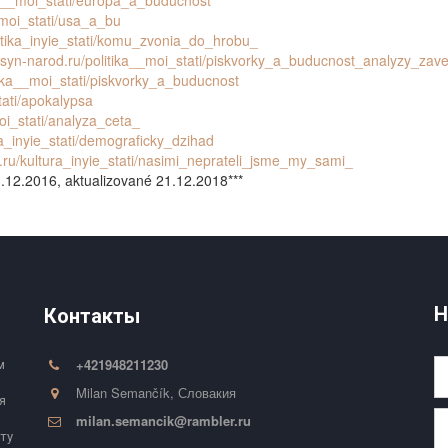
ika__moi_stati/europa_a_buducnost
__moi_stati/usa_a_bu
litika_inyie_stati/komu_zvonia_do_hrobu_
rusyn-narod.ru/politika__moi_stati/piskvorky_a_buducnost_analyzy_zav
itika__moi_stati/piskvorky_a_buducnost
tati/apokalypsa
moi_stati/analyza_ceta_
ika_inyie_stati/demograficky_dzihad
d.ru/kultura_inyie_stati/nasimi_neprateli_jsme_my_sami_
 13.12.2016, aktualizované 21.12.2018***
Н
Контакты
+421948211230
 
Milan Semančík
,
Словакия
 
milan.semancik@rambler.ru
ту