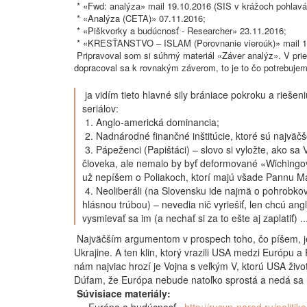
* «Fwd: analýza» mail 19.10.2016 (SIS v krážoch pohlavár
* «Analýza (CETA)» 07.11.2016;
* «Piškvorky a budúcnosť - Researcher» 23.11.2016;
* «KRESŤANSTVO – ISLAM (Porovnanie vieroúk)» mail 1
Pripravoval som si súhrný materiál «Záver analýz». V prieb
dopracoval sa k rovnakým záverom, to je to čo potrebuje
ja vidím tieto hlavné sily brániace pokroku a rieš
seriálov:
1. Anglo-americká dominancia;
2. Nadnárodné finančné inštitúcie, ktoré sú najväč
3. Pápeženci (Papištáci) – slovo si vyložte, ako sa
človeka, ale nemalo by byť deformované «Wichingov
už nepíšem o Poliakoch, ktorí majú všade Pannu Már
4. Neoliberáli (na Slovensku ide najmä o pohrobkov
hlásnou trúbou) – nevedia nič vyriešiť, len chcú an
vysmievať sa im (a nechať si za to ešte aj zaplatiť) ..
Najväčším argumentom v prospech toho, čo píšem, je 
Ukrajine. A ten klin, ktorý vrazili USA medzi Európu 
nám najviac hrozí je Vojna s veľkým V, ktorú USA živo
Dúfam, že Európa nebude natoľko sprostá a nedá sa 
Súvisiace materiály: