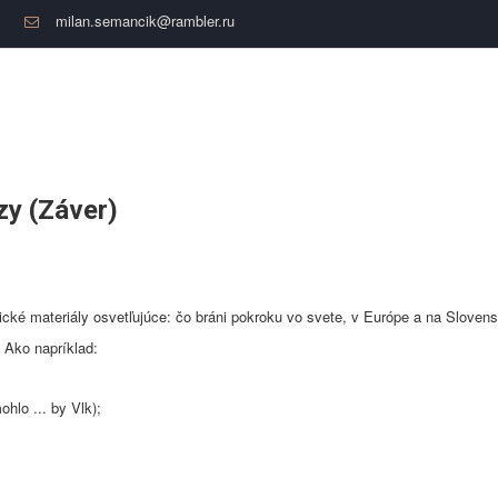
milan.semancik@rambler.ru
zy (Záver)
ické materiály osvetľujúce: čo bráni pokroku vo svete, v Európe a na Sloven
. Ako napríklad:
hlo ... by Vlk);