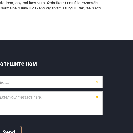
o toho, aby bol ľudstvu služobníkom) narušilo rovnováhu
e: Normálne bunky ľudského organizmu fungujú tak, že niečo
апишите нам
*
*
Send