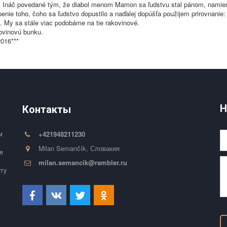
u. Ináč povedané tým, že diabol menom Mamon sa ľudstvu stal pánom, namiest
penie toho, čoho sa ľudstvo dopustilo a naďalej dopúšťa použijem prirovnani
ú. My sa stále viac podobáme na tie rakovinové.
ovinovú bunku.
8.2016***
Н
Контакты
+421948211230
 
Milan Semančík
,
Словакия
 
milan.semancik@rambler.ru
ту