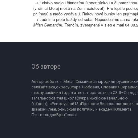
→ ľudstvo svojou činnosťou (korystníckou a či parazitno
(v rámci ktorej môže na Zemi existovať). Pre lepšie pocho
prijímajú a niečo vydávajú. Rakovinové bunky len prijímaj
→ začnime preto každý od seba. Nepodobajme sa na rak
Milan Semančík
, Trenčín, zverejnené v sieti e mail 04.0
Об авторе
Автор роботы п.Мілан Семанчіксянародилв русиньскым
селіГайтівка,окресуСтара Любовня, Словакия.Середню 
школу закінчил і здал атестат зрілости на СЗШ–Середня
загальноосвітня школа(зукраїньскоюнавчальною 
бісїдою)наРеволучной13вПрешове.Высокошкольскыш
діїзакінчілнаВоєньскый політічный академіїКлімента 
ҐоттвальдавБратїславі.