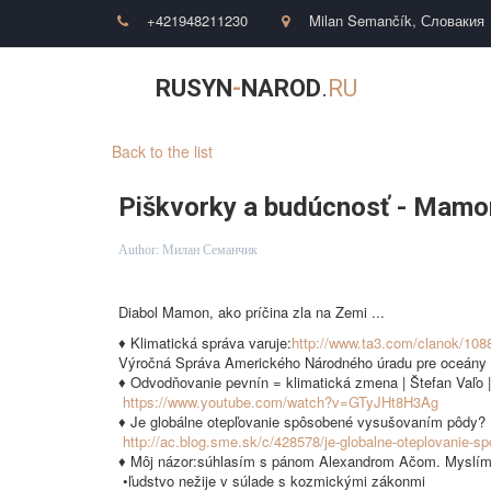
+421948211230
Milan Semančík
,
Словакия
RUSYN
-
NAROD
.
RU
Back to the list
Piškvorky a budúcnosť - Mam
Author:
Милан Семанчик
Diabol Mamon, ako príčina zla na Zemi ...
♦ Klimatická správa varuje:
http://www.ta3.com/clanok/1088
Výročná Správa Amerického Národného úradu pre oceány a
♦ Odvodňovanie pevnín = klimatická zmena | Štefan Vaľo 
https://www.youtube.com/watch?v=GTyJHt8H3Ag
♦ Je globálne otepľovanie spôsobené vysušovaním pôdy? 
http://ac.blog.sme.sk/c/428578/je-globalne-oteplovanie-
♦ Môj názor:súhlasím s pánom Alexandrom Ačom. Myslím spr
•ľudstvo nežije v súlade s kozmickými zákonmi