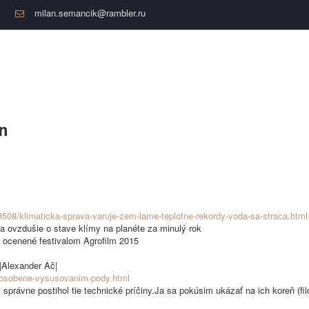
milan.semancik@rambler.ru
on
508/klimaticka-sprava-varuje-zem-lame-teplotne-rekordy-voda-sa-straca.html
 ovzdušie o stave klímy na planéte za minulý rok
| ocenené festivalom Agrofilm 2015
|Alexander Ač|
sposobene-vysusovanim-pody.html
ávne postihol tie technické príčiny.Ja sa pokúsim ukázať na ich koreň (filo