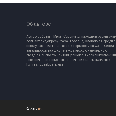
Об авторе
Автор роботы п.Мілан Семанчіксянародилв русиньскым
селіГайтівка,окресуСтара Любовня, Словакия.Середню 
школу закінчил і здал атестат зрілости на СЗШ–Середня
загальноосвітня школа(зукраїньскоюнавчальною 
бісїдою)наРеволучной13вПрешове.Высокошкольскыш
діїзакінчілнаВоєньскый політічный академіїКлімента 
ҐоттвальдавБратїславі.
© 2017
uKit