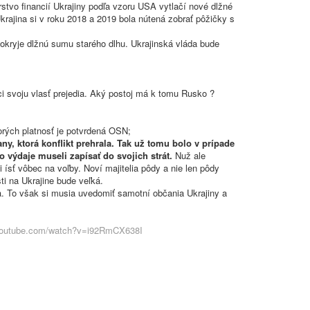
erstvo financií Ukrajiny podľa vzoru USA vytlačí nové dlžné
krajina si v roku 2018 a 2019 bola nútená zobrať pôžičky s
okryje dlžnú sumu starého dlhu. Ukrajinská vláda bude
i svoju vlasť prejedia. Aký postoj má k tomu Rusko ?
rých platnosť je potvrdená OSN;
ny, ktorá konflikt prehrala. Tak už tomu bolo v prípade
o výdaje museli zapísať do svojich strát.
Nuž ale
i ísť vôbec na voľby. Noví majitelia pôdy a nie len pôdy
ti na Ukrajine bude veľká.
a. To však si musia uvedomiť samotní občania Ukrajiny a
youtube.com/watch?v=i92RmCX638I