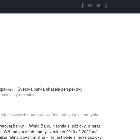
раины = Svetová banka ukázala perspektívy
-naseleniyu-ukrainy?
ь
https://www.rbc.ua/rus/news/rada-prinyala-zakon-rynke-
etovej banky = World Bank. Nabrala si pôžičky, a teraz
vete WB má v rukách tromfy: v rokoch 2019 až 2022 má
ina refinancovaním dlhu = To jest berie si nové pôžičky,