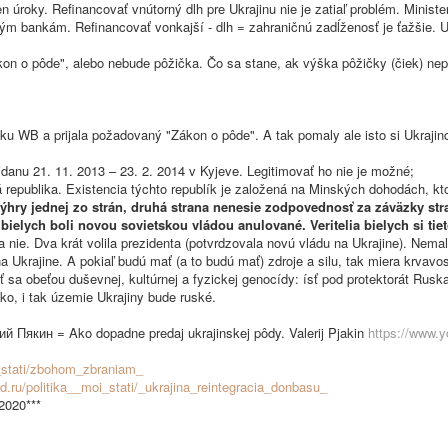
en úroky. Refinancovať vnútorný dlh pre Ukrajinu nie je zatiaľ problém. Minist
ským bankám. Refinancovať vonkajší - dlh = zahraničnú zadĺženosť je ťažšie. U
kon o pôde", alebo nebude pôžička. Čo sa stane, ak výška pôžičky (čiek) nep
 WB a prijala požadovaný "Zákon o pôde". A tak pomaly ale isto si Ukrajinc
anu 21. 11. 2013 – 23. 2. 2014 v Kyjeve. Legitimovať ho nie je možné;
publika. Existencia týchto republík je založená na Minských dohodách, kto
ýhry jednej zo strán, druhá strana nenesie zodpovednosť za záväzky stra
ielych boli novou sovietskou vládou anulované. Veritelia bielych si tiet
na nie. Dva krát volila prezidenta (potvrdzovala novú vládu na Ukrajine). Nemal
Ukrajine. A pokiaľ budú mať (a to budú mať) zdroje a silu, tak miera krvavos
 sa obeťou duševnej, kultúrnej a fyzickej genocídy: ísť pod protektorát Rusk
sko, i tak územie Ukrajiny bude ruské.
кин = Ako dopadne predaj ukrajinskej pôdy. Valerij Pjakin
https://www.
i_stati/zbohom_zbraniam_
od.ru/politika__moi_stati/_ukrajina_reintegracia_donbasu_
.2020***