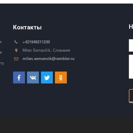
Н
Контакты
+421948211230
 
Milan Semančík
,
Словакия
 
milan.semancik@rambler.ru
ту