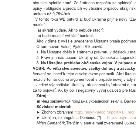
aby nimi splatila staré. Zo štátneho rozpočtu sa splácajú l
úpisy - obligácie a predá ich vo väčšine prípadov ukrajin
úrokom až 9,75%/rok.
V tomto roku WB pritvrdila: buď Ukrajina prijme nový "Zá
musieť:
a) skrátiť výdaje. Ak to nebude stačiť:
b) bude musieť vyhlásiť bankrot.
Ako vidíme z vyššie uvedeného Ukrajina prijala podmienku
O tom hovorí Valerij Pjakin Viktorovič:
1. Na Ukrajine došlo k štátnemu prevratu v dôsledku majd
2. Právnym nástupcom Ukrajiny sú Donecká a Luganská re
3. Na Ukrajine prebieha občianska vojna. V prípade v
VOSR. Po víťazstve sovietov, všetky dohody a záväzky b
červení sa ihneď k tejto otázke rázne postavili. Ale Ukraji
môžu v tomto duchu argumentovať v prípade novej vlády na 
Jediné východisko Ukrajiny, ak nechcú byť otrokmi a stať
za to bojovať. Ak by bol i negatívny vývoj udalostí pre Ru
Zdroj:
▣ Чем закончится продажа украинской земли. Валерий Пя
Súvisiaci materiál:
►
Zbohom zbraniam
http://rusyn-narod.ru/politika__mo
► Ukrajina, reintegrácia Donbasu (?) ...
http://rusyn-nar
Milan Semančík
,Trenčín v sieti e mail zverejnené 05.04