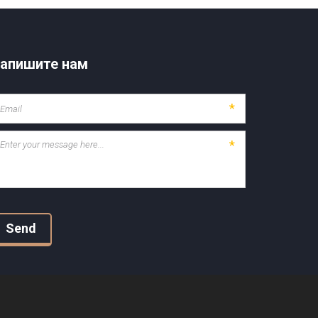
апишите нам
*
*
Send