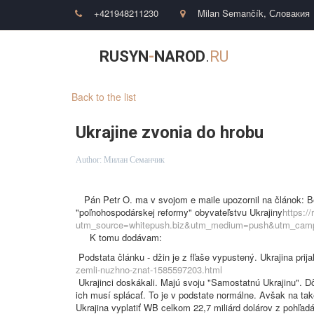
+421948211230
Milan Semančík
,
Словакия
RUSYN
-
NAROD
.
RU
Back to the list
Ukrajine zvonia do hrobu
Author:
Милан Семанчик
Pán Petr O. ma v svojom e maile upozornil na článok
"poľnohospodárskej reformy" obyvateľstvu Ukrajiny
https:/
utm_source=whitepush.biz&utm_medium=push&utm_cam
K tomu dodávam:
Podstata článku - džin je z fľaše vypustený. Ukrajina p
zemli-nuzhno-znat-1585597203.html
Ukrajinci doskákali. Majú svoju "Samostatnú Ukrajinu". D
ich musí splácať. To je v podstate normálne. Avšak na ta
Ukrajina vyplatiť WB celkom 22,7 miliárd dolárov z pohľad