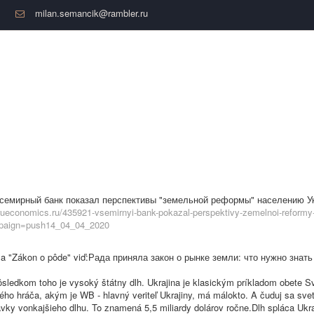
milan.semancik@rambler.ru
: Всемирный банк показал перспективы "земельной реформы" населению Ук
/rueconomics.ru/435921-vsemirnyi-bank-pokazal-perspektivy-zemelnoi-reformy
paign=push14_04_04_2020
rijala "Zákon o pôde" viď:Рада приняла закон о рынке земли: что нужно знат
ôsledkom toho je vysoký štátny dlh. Ukrajina je klasickým príkladom obete Sv
kého hráča, akým je WB - hlavný veriteľ Ukrajiny, má málokto. A čuduj sa s
ávky vonkajšieho dlhu. To znamená 5,5 miliardy dolárov ročne.Dlh spláca Ukraj