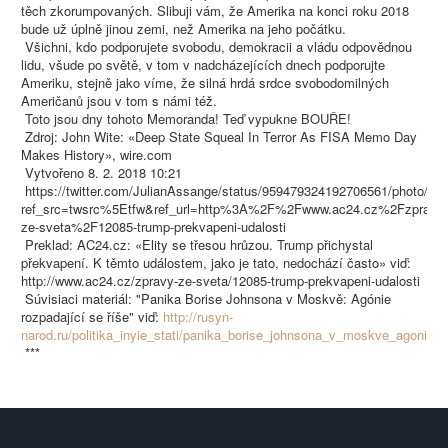
těch zkorumpovaných. Slibuji vám, že Amerika na konci roku 2018
bude už úplně jinou zemi, než Amerika na jeho počátku.
Všichni, kdo podporujete svobodu, demokracii a vládu odpovědnou
lidu, všude po světě, v tom v nadcházejících dnech podporujte
Ameriku, stejně jako víme, že silná hrdá srdce svobodomilných
Američanů jsou v tom s námi též.
Toto jsou dny tohoto Memoranda! Teď vypukne BOUŘE!
Zdroj: John Wite: «Deep State Squeal In Terror As FISA Memo Day
Makes History», wire.com
Vytvořeno 8. 2. 2018 10:21
https://twitter.com/JulianAssange/status/959479324192706561/photo/1?
ref_src=twsrc%5Etfw&ref_url=http%3A%2F%2Fwww.ac24.cz%2Fzpravy-
ze-sveta%2F12085-trump-prekvapeni-udalosti
Preklad: AC24.cz: «Elity se třesou hrůzou. Trump přichystal
překvapení. K těmto událostem, jako je tato, nedochází často» viď:
http://www.ac24.cz/zpravy-ze-sveta/12085-trump-prekvapeni-udalosti
Súvisiaci materiál: "Panika Borise Johnsona v Moskvě: Agónie
rozpadající se říše" viď:
http://rusyn-
narod.ru/politika_inyie_stati/panika_borise_johnsona_v_moskve_agonie_r
***