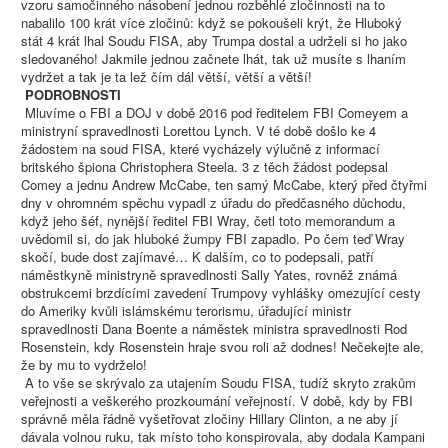
vzoru samočinného násobení jednou rozběhlé zločinnosti na to
nabalilo 100 krát více zločinů: když se pokoušeli krýt, že Hluboký
stát 4 krát lhal Soudu FISA, aby Trumpa dostal a udrželi si ho jako
sledovaného! Jakmile jednou začnete lhát, tak už musíte s lhaním
vydržet a tak je ta lež čím dál větší, větší a větší!
PODROBNOSTI
Mluvíme o FBI a DOJ v době 2016 pod ředitelem FBI Comeyem a
ministryní spravedlnosti Lorettou Lynch. V té době došlo ke 4
žádostem na soud FISA, které vycházely výlučně z informací
britského špiona Christophera Steela. 3 z těch žádost podepsal
Comey a jednu Andrew McCabe, ten samý McCabe, který před čtyřmi
dny v ohromném spěchu vypadl z úřadu do předčasného důchodu,
když jeho šéf, nynější ředitel FBI Wray, četl toto memorandum a
uvědomil si, do jak hluboké žumpy FBI zapadlo. Po čem teď Wray
skočí, bude dost zajímavé… K dalším, co to podepsali, patří
náměstkyně ministryně spravedlnosti Sally Yates, rovněž známá
obstrukcemi brzdícími zavedení Trumpovy vyhlášky omezující cesty
do Ameriky kvůli islámskému terorismu, úřadující ministr
spravedlnosti Dana Boente a náměstek ministra spravedlnosti Rod
Rosenstein, kdy Rosenstein hraje svou roli až dodnes! Nečekejte ale,
že by mu to vydrželo!
A to vše se skrývalo za utajením Soudu FISA, tudíž skryto zrakům
veřejnosti a veškerého prozkoumání veřejností. V době, kdy by FBI
správně měla řádně vyšetřovat zločiny Hillary Clinton, a ne aby jí
dávala volnou ruku, tak místo toho konspirovala, aby dodala Kampani