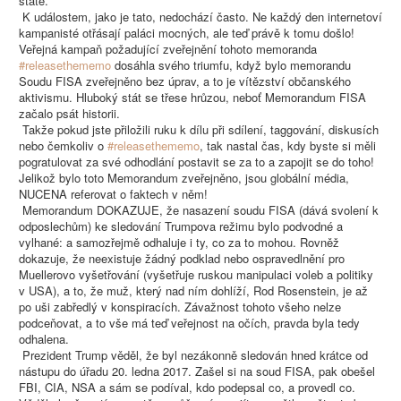
státě.
K událostem, jako je tato, nedochází často. Ne každý den internetoví
kampanisté otřásají paláci mocných, ale teď právě k tomu došlo!
Veřejná kampaň požadující zveřejnění tohoto memoranda
#releasethememo
dosáhla svého triumfu, když bylo memorandu
Soudu FISA zveřejněno bez úprav, a to je vítězství občanského
aktivismu. Hluboký stát se třese hrůzou, neboť Memorandum FISA
začalo psát historii.
Takže pokud jste přiložili ruku k dílu při sdílení, taggování, diskusích
nebo čemkoliv o
#releasethememo
, tak nastal čas, kdy byste si měli
pogratulovat za své odhodlání postavit se za to a zapojit se do toho!
Jelikož bylo toto Memorandum zveřejněno, jsou globální média,
NUCENA referovat o faktech v něm!
Memorandum DOKAZUJE, že nasazení soudu FISA (dává svolení k
odposlechům) ke sledování Trumpova režimu bylo podvodné a
vylhané: a samozřejmě odhaluje i ty, co za to mohou. Rovněž
dokazuje, že neexistuje žádný podklad nebo ospravedlnění pro
Muellerovo vyšetřování (vyšetřuje ruskou manipulaci voleb a politiky
v USA), a to, že muž, který nad ním dohlíží, Rod Rosenstein, je až
po uši zabředlý v konspiracích. Závažnost tohoto všeho nelze
podceňovat, a to vše má teď veřejnost na očích, pravda byla tedy
odhalena.
Prezident Trump věděl, že byl nezákonně sledován hned krátce od
nástupu do úřadu 20. ledna 2017. Zašel si na soud FISA, pak obešel
FBI, CIA, NSA a sám se podíval, kdo podepsal co, a provedl co.