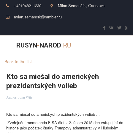
+421948211230
Milan Semančík
,
Словакия
milan.semancik@rambler.ru
RUSYN
-
NAROD
.
RU
Back to the list
Kto sa miešal do amerických
prezidentských volieb
Author:
John Wite
Kto sa miešal do amerických prezidentských volieb ...
Zveřejnění memoranda FISA činí z 2. února 2018 den vstupující do
historie jako počátek čistky Trumpovy administrativy v Hlubokém