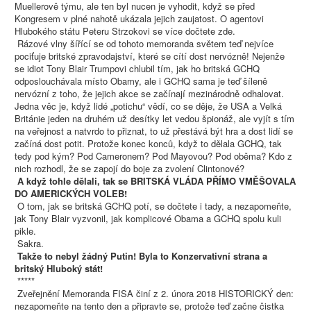
Muellerově týmu, ale ten byl nucen je vyhodit, když se před
Kongresem v plné nahotě ukázala jejich zaujatost. O agentovi
Hlubokého státu Peteru Strzokovi se více dočtete zde.
Rázové vlny šířící se od tohoto memoranda světem teď nejvíce
pociťuje britské zpravodajství, které se cítí dost nervózně! Nejenže
se idiot Tony Blair Trumpovi chlubil tím, jak ho britská GCHQ
odposlouchávala místo Obamy, ale i GCHQ sama je teď šíleně
nervózní z toho, že jejich akce se začínají mezinárodně odhalovat.
Jedna věc je, když lidé „potichu“ vědí, co se děje, že USA a Velká
Británie jeden na druhém už desítky let vedou špionáž, ale vyjít s tím
na veřejnost a natvrdo to přiznat, to už přestává být hra a dost lidí se
začíná dost potit. Protože konec konců, když to dělala GCHQ, tak
tedy pod kým? Pod Cameronem? Pod Mayovou? Pod oběma? Kdo z
nich rozhodl, že se zapojí do boje za zvolení Clintonové?
A když tohle dělali, tak se BRITSKÁ VLÁDA PŘÍMO VMĚŠOVALA
DO AMERICKÝCH VOLEB!
O tom, jak se britská GCHQ potí, se dočtete i tady, a nezapomeňte,
jak Tony Blair vyzvonil, jak komplicové Obama a GCHQ spolu kuli
pikle.
Sakra.
Takže to nebyl žádný Putin! Byla to Konzervativní strana a
britský Hluboký stát!
*****
Zveřejnění Memoranda FISA činí z 2. února 2018 HISTORICKÝ den:
nezapomeňte na tento den a připravte se, protože teď začne čistka