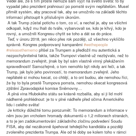
Věděl ale, že s tím prostě nemůže sám vyjít na světlo světa: to by
vypadal jako prezident prahnoucí po pomstě svým nepřátelům. Musel
přimět systém, aby pracoval tak, aby se umožnilo na základě těchto
informací přistoupit k příslušným úkonům.
A tak Trump zůstal potichu o tom, co ví, a nechal je, aby se všichni
odkopali, když mu lhali do tváře, vybarvovali se, kdo je křivý, kdo je
rovný, a umožnili Kongresu chytit se toho a dát se do práce.
Teď, v únoru 2018, jen něco přes rok později, už všechno vyklíčilo
správně. Kongres podporovaný kampaněmi
#wethepeople
#releasethememo
přišel za Trumpem a předložil mu autentická a
nezpochybnitelná fakta, takže Trumpovi vlastně už nezbývalo, než to
memorandum zveřejnit, jinak by byl sám vlastně vinný překážením
spravedlnosti! Samozřejmě, o tom nemohlo být nikdy ani řeči, a tak
Trump, jak bylo jeho povinností, to memorandum zveřejnil. Jeho
nepřátelé si mohou kecat, co chtějí, a to oni budou, ale nemohou říci,
že by to byla prostě Trumpova pomsta, nemohou okecat kongresová
zjištění Zpravodajské komise Sněmovny…
A plná vina Hlubokého státu se krásně rozbalila, aby si ji lid mohl
nádherně prohlédnout: je to v plné nádheře před očima Amerického
lidu i celého světa!
Je kriticky důležité tomu porozumět: To memorandum a informace v
něm jsou jen vrcholem hromady dokumentů o 1,2 milionech stranách,
a to je jen zadokumentování základního zločinu podvedení Soudu
FISA, aby dal nezákonně špehovat tehdejšího kandidáta a později
zvoleného prezidenta Trumpa. Ale od té doby se kolem toho v rámci