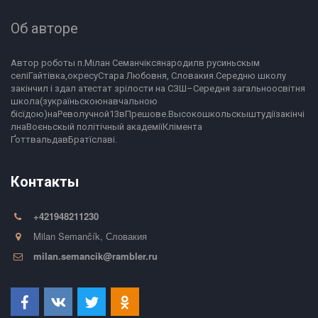
Об авторе
Автор роботы п.Мілан Семанчіксянародилв русиньскым 
селіГайтівка,окресуСтара Любовня, Словакия.Середню школу 
закінчил і здал атестат зрілости на СЗШ–Середня загальноосвітня 
школа(зукраїньскоюнавчальною 
бісїдою)наРеволучной13вПрешове.Высокошкольскыштудіїзакінчі
лнаВоєньскый політічный академіїКлімента 
ҐоттвальдавБратїславі.
Контакты
+421948211230
Milan Semančík
,
Словакия
milan.semancik@rambler.ru