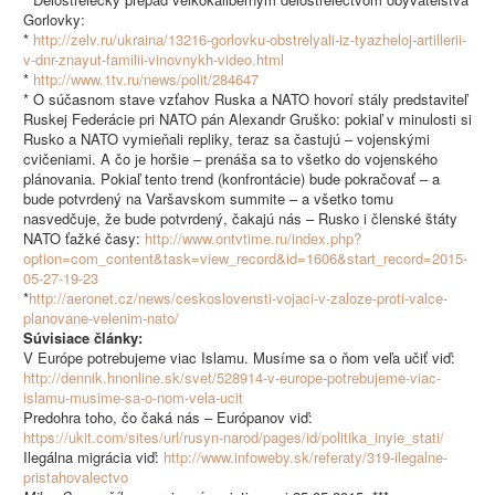
Gorlovky:
*
http://zelv.ru/ukraina/13216-gorlovku-obstrelyali-iz-tyazheloj-artillerii-
v-dnr-znayut-familii-vinovnykh-video.html
*
http://www.1tv.ru/news/polit/284647
* O súčasnom stave vzťahov Ruska a NATO hovorí stály predstaviteľ
Ruskej Federácie pri NATO pán Alexandr Gruško: pokiaľ v minulosti si
Rusko a NATO vymieňali repliky, teraz sa častujú – vojenskými
cvičeniami. A čo je horšie – prenáša sa to všetko do vojenského
plánovania. Pokiaľ tento trend (konfrontácie) bude pokračovať – a
bude potvrdený na Varšavskom summite – a všetko tomu
nasvedčuje, že bude potvrdený, čakajú nás – Rusko i členské štáty
NATO ťažké časy:
http://www.ontvtime.ru/index.php?
option=com_content&task=view_record&id=1606&start_record=2015-
05-27-19-23
*
http://aeronet.cz/news/ceskoslovensti-vojaci-v-zaloze-proti-valce-
planovane-velenim-nato/
Súvisiace články:
V Európe potrebujeme viac Islamu. Musíme sa o ňom veľa učiť viď:
http://dennik.hnonline.sk/svet/528914-v-europe-potrebujeme-viac-
islamu-musime-sa-o-nom-vela-ucit
Predohra toho, čo čaká nás – Európanov viď:
https://ukit.com/sites/url/rusyn-narod/pages/id/politika_inyie_stati/
Ilegálna migrácia viď:
http://www.infoweby.sk/referaty/319-ilegalne-
pristahovalectvo