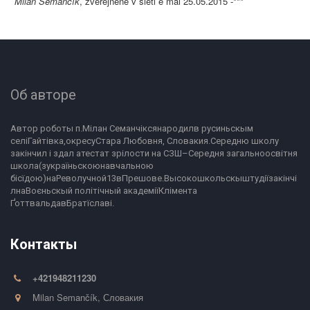
Milan Semančík
, zverejnené v sieti e mai 25.05.2015 -***
Об авторе
Автор роботы п.Мілан Семанчіксянародилв русиньскым 
селіГайтівка,окресуСтара Любовня, Словакия.Середню школу 
закінчил і здал атестат зрілости на СЗШ–Середня загальноосвітня 
школа(зукраїньскоюнавчальною 
бісїдою)наРеволучной13вПрешове.Высокошкольскыштудіїзакінчі
лнаВоєньскый політічный академіїКлімента 
ҐоттвальдавБратїславі.
Контакты
+421948211230
Milan Semančík
,
Словакия