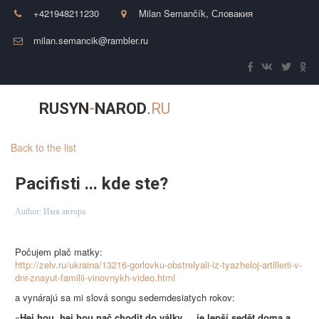
+421948211230
Milan Semančík
,
Словакия
milan.semancik@rambler.ru
RUSYN
-
NAROD
.
RU
Back to the list
Pacifisti ... kde ste?
Author:
Имя автора
Počujem plač matky:
http://zelv.ru/ukraina/13216-gorlovku-obstrelyali-iz-tyazheloj-artillerii-v-
dnr-znayut-familii-vinovnykh-video.html
a vynárajú sa mi slová
songu sedemdesiatych rokov:
«
Hej hou, hej hou nač chodit do války ... je lepší sedět doma a