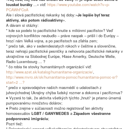
louskat buráky
...» viď:
https://www.youtube.com/watch?v=p-
PCAWhFCoA
Ale i slová pacifistickej riekanky tej doby:«
Je lepšie byť teraz
aktívny, ako potom rádioaktívny
».
A dávam si otázky:
* kde sa podelo to pacifistické hnutie s miliónmi pacifistov? Veď
vojnových konfliktov neubudlo – práve naopak – prišli i do Európy –
hrozí nám Veľká vojna, a po pacifistoch sa zľahla zem;
* prečo tak, ako v sedemdesiatych rokoch v češtine a slovenčine,
teraz nehrajú pacifistické pesničky a nehovoria pacifistické riekanky v
ukrajinčine na Slobodnej Európe, Hlase Ameriky, Deutsche Welle,
Radio Luxembourg … ?
* čo robia tie stovky humanitárnych organizácií viď:
http://www.azet.sk/katalog/humanitarne-organizacie/
,
http://www.mvro.sk/sk/humanitarna-pomoc/humanitarna-pomoc-sr?
start=2 ...?
* prečo v spravodajstve našich masmédií o udalostiach z
juhovýchodnej Ukrajiny chýba ľudský rozmer a dokonca i pacifizmus?
♦ Vyzerá to tak, že aktivita všetkých týchto „hnutí“ je priamo úmerná
pumpovanému množstvu dolárov;
♦ Preto zrejme v súčasnosti možno registrovať len aktivity
homosexuálov
LGBT / GANYMEDES
a
Západom všestranne
podporovanú imigráciu
;
Pozri tiež:
* Delostrelecký prepad veľkokaliberným delostrelectvom obyvateľstva