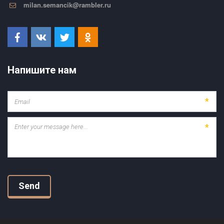
milan.semancik@rambler.ru
Напишите нам
*
*
Send