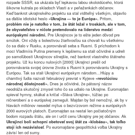
rozpade SSSR, sa ukázala byť lepkavou labou okoloidúceho, ktorá
šikovne kutrala po skladoch Vlasti a v peňaženkách občanov.
Keď bankrot ukrajinského projektu sa stal viditeľný všetkým, objavilo
sa ďalšie idiotské heslo
«Ukrajina — to je Európa».
Pritom,
problém nie je natoľko v tom, že štát ležal v troskách, ale v tom,
že obyvateľstvo v ničote pretendovalo na líderstvo medzi
európskymi národmi.
Pre Ukrajincov je to ešte jeden dôvod pre
smútok. Oni vždy s bolestivou žiarlivosťou sa chovali ku všetkému
čo sa dialo v Rusku, a porovnávali seba s Rusmi. S príchodom k
moci Vladimíra Putina premeny k lepšiemu sa stali očividné a udreli
po samoľúbosti Ukrajincov silnejšie, než bankrot vlastného štátneho
projektu. Už ku koncu nulových [2000] Ukrajinci prešli od
porovnávania svojej úrovne života s Rusmi k porovnávaniu Ukrajiny s
Európou. Tak sa stali Ukrajinci európskym národom…Hlúpy a
chamtivý ľudia nazvali februárový prevrat v Kyjeve
«revolúciou
národnej dôstojnosti».
Dnes je očividné, že pátosný názov
neodráža skutočný zmysel toho čo sa udialo na Ukrajine. Euromajdan
spieval hymny, skákal a kričal «Sláva Ukrajine», túžiac po
ničnerobení a o európskej zemeguli. Majdan by bol nemožný, ak by v
hlavách miliónov nesedel mýtus o bezvízovom režime a európskych
2000 eurových platoch. Euromajdan sa nestal len počiatočným
bodom rozpadu štátu, ale on i určil cenu Ukrajiny pre jej občanov. Ak
Ukrajinci boli schopní obetovať svoj štát za «klobásu», tak toľko
stojí ich nezávislosť
. Po euromajdane geopolitická voľba Ukrajiny
závisí len od sumy.