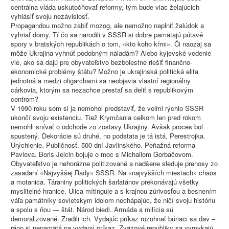
centrálna vláda uskutočňovať reformy, tým bude viac želajúcich
vyhlásiť svoju nezávislosť.
Propagandou možno zabiť mozog, ale nemožno naplniť žalúdok a
vyhriať domy. Tí čo sa narodili v SSSR si dobre pamätajú pútavé
spory v bratských republikách o tom, «kto koho kŕmi». Či naozaj sa
môže Ukrajina vyhnúť podobným náladám? Alebo kyjevské vedenie
vie, ako sa dajú pre obyvateľstvo bezbolestne riešiť finančno-
ekonomické problémy štátu? Možno je ukrajinská politická elita
jednotná a medzi oligarchami sa neobjavia vlastní regionálny
cárkovia, ktorým sa nezachce prestať sa deliť s republikovým
centrom?
V 1990 roku som si ja nemohol predstaviť, že veľmi rýchlo SSSR
ukončí svoju existenciu. Tiež Krymčania celkom len pred rokom
nemohli snívať o odchode zo zostavy Ukrajiny. Avšak proces bol
spustený. Dekorácie sú druhé, no podstata je tá istá. Perestrojka.
Urýchlenie. Publičnosť. 500 dní Javlinského. Peňažná reforma
Pavlova. Boris Jelcin bojuje o moc s Michailom Gorbačovom.
Obyvateľstvo je nehorázne politizované a nadšene sleduje prenosy zo
zasadaní «Najvyššej Rady» SSSR. Na «najvyšších miestach» chaos
a motanica. Táraniny politických šarlatánov prekonávajú všetky
mysliteľné hranice. Ulica mítinguje a s krajnou zúrivosťou a besnením
váľa pamätníky sovietskym idolom nechápajúc, že ničí svoju históriu
a spolu s ňou — štát. Národ biedi. Armáda a milícia sú
demoralizované. Zradili ich. Vydajúc príkaz rozohnať búriaci sa dav –
ráno si nepamätá na vydaný príkaz. Zväzové republiky sa vymykajú