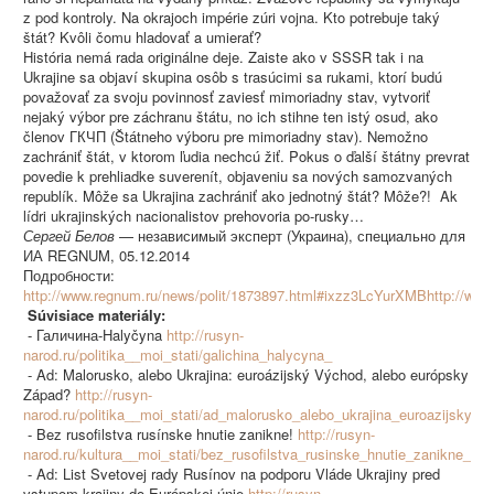
z pod kontroly. Na okrajoch impérie zúri vojna. Kto potrebuje taký
štát? Kvôli čomu hladovať a umierať?
História nemá rada originálne deje. Zaiste ako v SSSR tak i na
Ukrajine sa objaví skupina osôb s trasúcimi sa rukami, ktorí budú
považovať za svoju povinnosť zaviesť mimoriadny stav, vytvoriť
nejaký výbor pre záchranu štátu, no ich stihne ten istý osud, ako
členov ГКЧП (Štátneho výboru pre mimoriadny stav). Nemožno
zachrániť štát, v ktorom ľudia nechcú žiť. Pokus o ďalší štátny prevrat
povedie k prehliadke suverenít, objaveniu sa nových samozvaných
republík. Môže sa Ukrajina zachrániť ako jednotný štát? Môže?! Ak
lídri ukrajinských nacionalistov prehovoria po-rusky…
Сергей Белов
— независимый эксперт (Украина), специально для
ИА REGNUM, 05.12.2014
Подробности:
http://www.regnum.ru/news/polit/1873897.html#ixzz3LcYurXMBhttp://www
Súvisiace materiály:
- Галичина-Halyčyna
http://rusyn-
narod.ru/politika__moi_stati/galichina_halycyna_
- Ad: Malorusko, alebo Ukrajina: euroázijský Východ, alebo európsky
Západ?
http://rusyn-
narod.ru/politika__moi_stati/ad_malorusko_alebo_ukrajina_euroazijsky
- Bez rusofilstva rusínske hnutie zanikne!
http://rusyn-
narod.ru/kultura__moi_stati/bez_rusofilstva_rusinske_hnutie_zanikne_
- Ad: List Svetovej rady Rusínov na podporu Vláde Ukrajiny pred
vstupom krajiny do Európskej únie
http://rusyn-