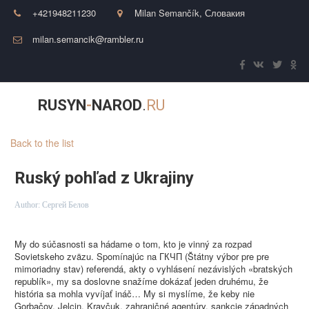
+421948211230
Milan Semančík
,
Словакия
milan.semancik@rambler.ru
RUSYN
-
NAROD
.
RU
Back to the list
Ruský pohľad z Ukrajiny
Author:
Сергей Белов
My do súčasnosti sa hádame o tom, kto je vinný za rozpad
Sovietskeho zväzu. Spomínajúc na ГКЧП (Štátny výbor pre pre
mimoriadny stav) referendá, akty o vyhlásení nezávislých «bratských
republík», my sa doslovne snažíme dokázať jeden druhému, že
história sa mohla vyvíjať ináč… My si myslíme, že keby nie
Gorbačov, Jelcin, Kravčuk, zahraničné agentúry, sankcie západných