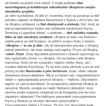
od ktorého sa proste chce zbaviť. V svojej podstate
idea
eurointegrácie je kolektívnym odmietnutím Ukrajincov svojho
národného projektu.
Je veľmi symbolické, že deň 21 novembra, ktorý sa považuje za deň
počiatku udalostí na Majdane Nezávislosti v Kyjeve v 2013 roku, bol
na Ukrajine vyhlásený za
Deň dôstojnosti a slobody.
Deň, ktorý sa
stal prvopočiatočným bodom pre vyhlásenie nezávislosti Krymu,
Doneckej a Luganskej oblastí, v podstate —
deň začiatku rozpadu
štátu sa stal národným sviatkom.
Ukrajina už bola «nie Ruskom»
urobila pokus sa stať Európou, no prišla k svojmu finišu s heslom
«Ukrajina — to nie je štát».
Ak do februárového prevratu z Ukrajiny
utekali jednotlivci, tak teraz utekajú celé regióny. Prvým od Ukrajiny
«ušiel» Krym
. Dnes obyvatelia poloostrova s úžasom spomínajú na
roky spoločného života «v» Ukrajine. Oni sa hanbia volať Ukrajinu
macochou, ktorá nie len vysávala z regiónu všetky šťavy, ale i
morálne utláčala Krymčanov. Po tej istej ceste odchodu a pre tie isté
príčiny sa dalо
Novorusko a jeho teritórium
, ktoré, vôbec nebude
ohraničené dvoma oblasťami. Nie je za horami rast «separatistických
nálad» v najeurópskejšej provincii Ukrajiny — Haličine. Obyvateľom
regiónu už začína dochádzať, že europeizácia Jednotnej Ukrajiny je
nemožná. Myslíte, nenájde sa medzi Haličanmi dobrodruh, ktorý
navrhne svojim krajanom integrovať sa do Európskej únie len trom
západným oblastiam? Pre Haličanov precendent znovuzjednotenia
Krymu s Ruskom je skvelým dôvodom porozmýšľať o
znovuzjednotení Haliče s Európou. Pri tom čím aktívnejšie bude