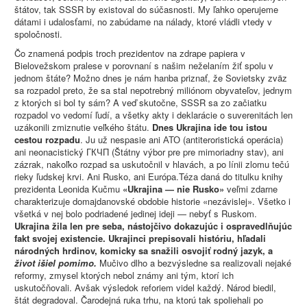
štátov, tak SSSR by existoval do súčasnosti. My ľahko operujeme
dátami i udalosťami, no zabúdame na nálady, ktoré vládli vtedy v
spoločnosti.
Čo znamená podpis troch prezidentov na zdrape papiera v
Bielovežskom pralese v porovnaní s našim neželaním žiť spolu v
jednom štáte? Možno dnes je nám hanba priznať, že Sovietsky zväz
sa rozpadol preto, že sa stal nepotrebný miliónom obyvateľov, jednym
z ktorých si bol ty sám? A veď skutočne, SSSR sa zo začiatku
rozpadol vo vedomí ľudí, a všetky akty i deklarácie o suverenitách len
uzákonili zmiznutie veľkého štátu.
Dnes Ukrajina ide tou istou
cestou rozpadu
. Ju už nespasie ani АТО (antiteroristická operácia)
ani neonacistický ГКЧП (Štátny výbor pre pre mimoriadny stav), ani
zázrak, nakoľko rozpad sa uskutočnil v hlavách, a po línii zlomu tečú
rieky ľudskej krvi. Ani Rusko, ani Európa.Téza daná do titulku knihy
prezidenta Leonida Kučmu
«Ukrajina — nie Rusko»
veľmi zdarne
charakterizuje domajdanovské obdobie historie «nezávislej». Všetko i
všetká v nej bolo podriadené jedinej ideji — nebyť s Ruskom.
Ukrajina žila len pre seba, nástojčivo dokazujúc i ospravedlňujúc
fakt svojej existencie. Ukrajinci prepisovali históriu, hľadali
národných hrdinov, komicky sa snažili osvojiť rodný jazyk, a
život išiel pomimo.
Mučivo dlho a bezvýsledne sa realizovali nejaké
reformy, zmysel ktorých nebol známy ani tým, ktorí ich
uskutočňovali. Avšak výsledok reforiem videl každý. Národ biedil,
štát degradoval. Čarodejná ruka trhu, na ktorú tak spoliehali po