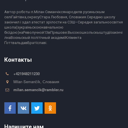
Автор роботы п.Мілан Семанчіксянародилв русиньскым 
селіГайтівка,окресуСтара Любовня, Словакия.Середню школу 
закінчил і здал атестат зрілости на СЗШ–Середня загальноосвітня 
школа(зукраїньскоюнавчальною 
бісїдою)наРеволучной13вПрешове.Высокошкольскыштудіїзакінчі
лнаВоєньскый політічный академіїКлімента 
ҐоттвальдавБратїславі.
Контакты
+421948211230
Milan Semančík
,
Словакия
milan.semancik@rambler.ru
Напишите нам