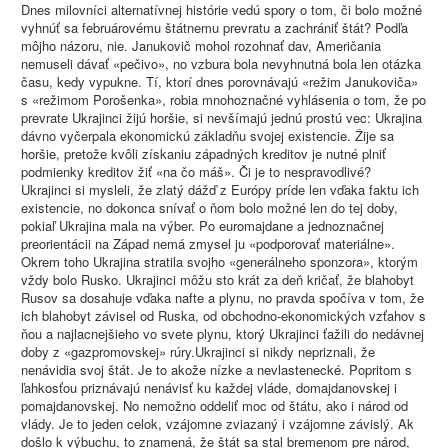
Dnes milovníci alternatívnej histórie vedú spory o tom, či bolo možné
vyhnúť sa februárovému štátnemu prevratu a zachrániť štát? Podľa
môjho názoru, nie. Janukovič mohol rozohnať dav, Američania
nemuseli dávať «pečivo», no vzbura bola nevyhnutná bola len otázka
času, kedy vypukne. Tí, ktorí dnes porovnávajú «režim Janukovičа»
s «režimom Porošenka», robia mnohoznačné vyhlásenia o tom, že po
prevrate Ukrajinci žijú horšie, si nevšímajú jednú prostú vec: Ukrajina
dávno vyčerpala ekonomickú základňu svojej existencie. Žije sa
horšie, pretože kvôli získaniu západných kreditov je nutné plniť
podmienky kreditov žiť «na čo máš». Či je to nespravodlivé?
Ukrajinci si mysleli, že zlatý dážď z Európy príde len vďaka faktu ich
existencie, no dokonca snívať o ňom bolo možné len do tej doby,
pokiaľ Ukrajina mala na výber. Po euromajdane a jednoznačnej
preorientácii na Západ nemá zmysel ju «podporovať materiálne».
Okrem toho Ukrajina stratila svojho «generálneho sponzora», ktorým
vždy bolo Rusko. Ukrajinci môžu sto krát za deň kričať, že blahobyt
Rusov sa dosahuje vďaka nafte a plynu, no pravda spočíva v tom, že
ich blahobyt závisel od Ruska, od obchodno-ekonomických vzťahov s
ňou a najlacnejšieho vo svete plynu, ktorý Ukrajinci ťažili do nedávnej
doby z «gazpromovskej» rúry.Ukrajinci si nikdy nepriznali, že
nenávidia svoj štát. Je to akože nízke a nevlastenecké. Popritom s
ľahkosťou priznávajú nenávisť ku každej vláde, domajdanovskej i
pomajdanovskej. No nemožno oddeliť moc od štátu, ako i národ od
vlády. Je to jeden celok, vzájomne zviazaný i vzájomne závislý. Ak
došlo k výbuchu, to znamená, že štát sa stal bremenom pre národ,