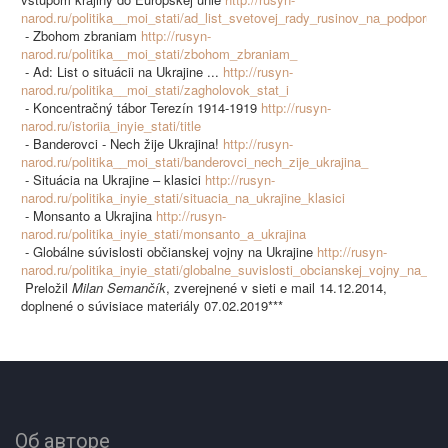
narod.ru/politika__moi_stati/ad_list_svetovej_rady_rusinov_na_podporu
- Zbohom zbraniam
http://rusyn-
narod.ru/politika__moi_stati/zbohom_zbraniam_
- Ad: List o situácii na Ukrajine ...
http://rusyn-
narod.ru/politika__moi_stati/zagholovok_stat_i
- Koncentračný tábor Terezín 1914-1919
http://rusyn-
narod.ru/istoriia_inyie_stati/title
- Banderovci - Nech žije Ukrajina!
http://rusyn-
narod.ru/politika__moi_stati/banderovci_nech_zije_ukrajina_
- Situácia na Ukrajine – klasici
http://rusyn-
narod.ru/politika_inyie_stati/situacia_na_ukrajine_klasici
- Monsanto a Ukrajina
http://rusyn-
narod.ru/politika_inyie_stati/monsanto_a_ukrajina
- Globálne súvislosti občianskej vojny na Ukrajine
http://rusyn-
narod.ru/politika_inyie_stati/globalne_suvislosti_obcianskej_vojny_na_ukr
Preložil
Milan Semančík
, zverejnené v sieti e mail 14.12.2014,
doplnené o súvisiace materiály 07.02.2019***
Об авторе