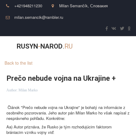
+421948211230
Milan Semančík
,
Словакия
milan.semancik@rambler.ru
RUSYN
-
NAROD
.
RU
Back to the list
Prečo nebude vojna na Ukrajine +
Author:
Milan Marko
Článok "Prečo nebude vojna na Ukrajine" je bohatý na informácie z
osobného pozorovania. Jeho autor pán Milan Marko ho však napísal z
nesprávneho pohľadu. Konkrétne:
Aa) Autor priznáva, že Rusko je tým rozhodujúcim faktorom
brániacim vzniku vojny viď: