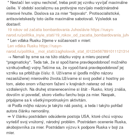
* Nestačí len vojnu nechcieť, treba proti jej vzniku vyvíjať maximálne
úsilie. V období socializmu sa protivojne rozvíjalo medzinárodné
mierové hnutie. Doslova sa za mier "bojovalo". Protisocialistické,
antisovietskesily toto úsilie maximálne sabotovali. Výsledok sa
dostavil:
19 rokov od začatia bombardovania Juhoslávie https://rusyn-
narod.ru/politika_inyie_stati/19_rokov_od_zacatia_bombardovania_juhosla
* Len vďaka Rusku žijeme v súčasnosti v mieri:
Len vďaka Rusku https://rusyn-
narod.ru/politika__moi_stati/zagholovok_stat_i0123456789101112131415
→ Nemali by sme sa na túto otázku vojny a mieru pozerať
"pragmaticky". Teda tak, že si spočítame pravdepodobnosť možného
vzniku(veľkej) vojny.Tešíme sa, že vypočítaná pravdepodobnosť jej
vzniku sa približuje číslu: 0. Užívame si (podľa môjho názoru
nezaslúžene) mierového života.Užívame si svoj podiel z hostiny po
tom, alebo onom víťaznom ťažení v krajinách nateraz od nás
vzdialených. Na druhej straneneceníme si štát - Rusko, ktorý znáša,
dovolím si povedať, skoro všetku ťarchu boja za mier. Naopak,
pripájame sa k všetkýmprotiruským aktivitám.
⇉ Podľa môjho názoru je takýto náš postoj, a teda i takýto pohľad
autora článku nemorálny.
⇛ V článku postrádam odsúdenie postoja USA, ktoré chcú vojnou
vyriešiť svoj vnútorný, národný problém. Postrádam ocenenie Ruska,
akobojovníka za mier. Postrádam výzvu k podpore Ruska v boji za
mier.