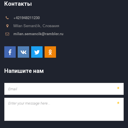
Контакты
+421948211230
Milan Semančík
,
Словакия
milan.semancik@rambler.ru
Напишите нам
*
*