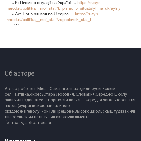
⋆ К: Писмо о сітуації на Українї ...
https://rusyn-
narod.ru/politika__moi_stati/k_pismo_o_situatsiyi_na_ukrayinyi_
⋆ Ad: List o situácii na Ukrajine ...
https://rusyn-
narod.ru/politika__moi_stati/zagholovok_stat_i
***
Об авторе
Автор роботы п.Мілан Семанчіксянародилв русиньскым 
селіГайтівка,окресуСтара Любовня, Словакия.Середню школу 
закінчил і здал атестат зрілости на СЗШ–Середня загальноосвітня 
школа(зукраїньскоюнавчальною 
бісїдою)наРеволучной13вПрешове.Высокошкольскыштудіїзакінчі
лнаВоєньскый політічный академіїКлімента 
ҐоттвальдавБратїславі.