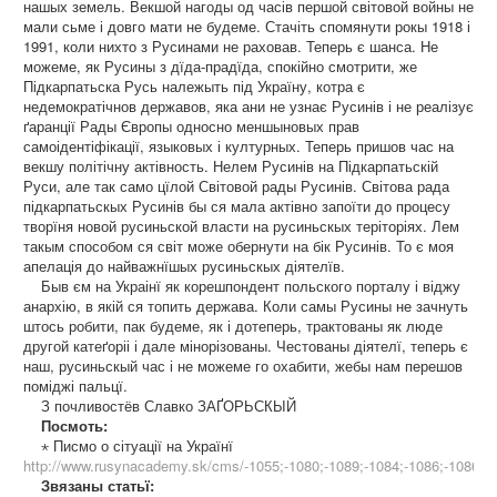
нашых земель. Векшой нагоды од часів першой світовой войны не
мали сьме і довго мати не будеме. Стачіть спомянути рокы 1918 і
1991, коли нихто з Русинами не раховав. Теперь є шанса. Не
можеме, як Русины з дїда-прадїда, спокійно смотрити, же
Підкарпатьска Русь належыть під Україну, котра є
недемократічнов державов, яка ани не узнає Русинів і не реалізує
ґаранції Рады Європы односно меншыновых прав
самоідентіфікації, языковых і културных. Теперь пришов час на
векшу політічну актівность. Нелем Русинів на Підкарпатьскій
Руси, але так само цїлой Світовой рады Русинів. Світова рада
підкарпатьскых Русинів бы ся мала актівно запоїти до процесу
творїня новой русиньской власти на русиньскых теріторіях. Лем
такым способом ся світ може обернути на бік Русинів. То є моя
апелація до найважнїшых русиньскых діятелїв.
Быв єм на Украінї як корешпондент польского порталу і віджу
анархію, в якій ся топить держава. Коли самы Русины не зачнуть
штось робити, пак будеме, як і дотеперь, трактованы як люде
другой катеґоріі і дале мінорізованы. Честованы діятелї, теперь є
наш, русиньскый час і не можеме го охабити, жебы нам перешов
поміджі пальцї.
З почливостёв Славко ЗАҐОРЬСКЫЙ
Посмоть:
⋆ Писмо о сітуації на Українї
http://www.rusynacademy.sk/cms/-1055;-1080;-1089;-1084;-1086;-1086;-10
Звязаны статьї: