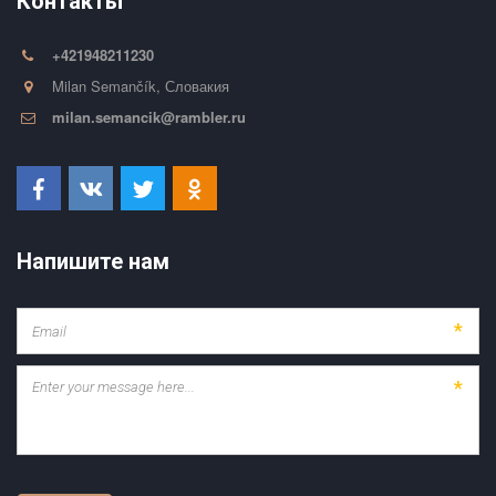
Контакты
+421948211230
Milan Semančík
,
Словакия
milan.semancik@rambler.ru
Напишите нам
*
*