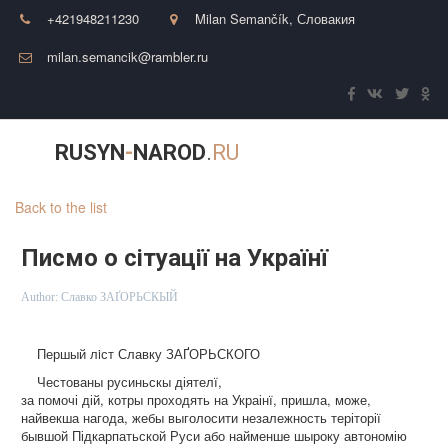
+421948211230
Milan Semančík
,
Словакия
milan.semancik@rambler.ru
RUSYN
-
NAROD
.
RU
Back to the list
Писмо о сітуації на Українї
Author:
Славко ЗАҐОРЬСКЫЙ
Першый лiст Славку ЗАҐОРЬСКОГО
Честованы русиньскы діятелї,
за помочі дій, котры проходять на Украінї, пришла, може,
найвекша нагода, жебы выголосити незалежность теріторії
бывшой Підкарпатьской Руси або найменше шыроку автономію