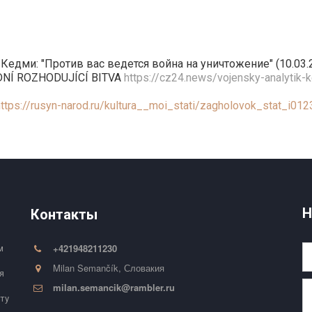
дми: "Против вас ведется война на уничтожение" (10.03.
EDNÍ ROZHODUJÍCÍ BITVA
https://cz24.news/vojensky-analytik-k
https://rusyn-narod.ru/kultura__moi_stati/zagholovok_stat_i
Н
Контакты
+421948211230
 
Milan Semančík
,
Словакия
 
milan.semancik@rambler.ru
ту