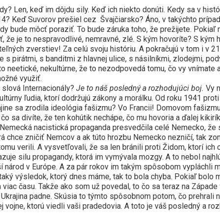
Len, keď im dôjdu sily. Keď ich niekto donúti. Kedy sa v históri
4? Keď Suvorov prešiel cez Švajčiarsko? Áno, v takýchto prípad
dy bude môcť poraziť. To bude záruka toho, že prežijete. Pokiaľ m
, že je to nespravodlivé, nemravné, zlé. S kým hovoríte? S kým ho
iteľných zverstiev! Za celú svoju históriu. A pokračujú v tom i v 
 s pirátmi, s banditmi z hlavnej ulice, s násilníkmi, zlodejmi, pod
 to neetické, nekultúrne, že to nezodpovedá tomu, čo vy vnímate a
možné využiť.
slová Internacionály?
Je to náš posledný a rozhodujúci boj.
Vy n
ltúrny ľudia, ktorí dodržujú zákony a morálku. Od roku 1941 proti
jine sa zrodila ideológia fašizmu? Vo Francii! Domovom fašizmu j
 čo sa divíte, že ten kohútik nechápe, čo mu hovoria a ďalej kikirí
emecká nacistická propaganda presvedčila celé Nemecko, že s
rá chce zničiť Nemcov a ak túto hrozbu Nemecko nezničí, tak zomri
 verili. A vysvetľovali, že sa len bránili proti Židom, ktorí ich c
kazuje silu propagandy, ktorá im vymývala mozgy. A to nebol najhl
ejší národ v Európe. A za pár rokov im takým spôsobom vypláchli 
taký výsledok, ktorý dnes máme, tak to bola chyba. Pokiaľ bol
a viac času. Takže ako som už povedal, to čo sa teraz na Západe v
 Ukrajina padne. Skúsia to týmto spôsobnom potom, čo prehrali na 
ej vojne, ktorú viedli vaši pradedovia. A toto je váš posledný a roz