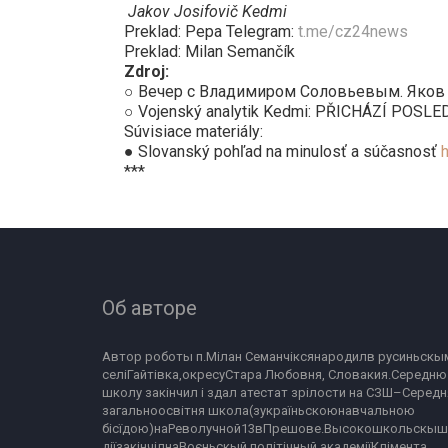
Jakov Josifovič Kedmi
Preklad: Pepa Telegram:
t.me/cz24news
Preklad: Milan Semančík
Zdroj:
○ Вечер с Владимиром Соловьевым. Яков Ке
○ Vojenský analytik Kedmi: PŘICHÁZÍ POSL
Súvisiace materiály:
● Slovanský pohľad na minulosť a súčasnosť
***
Об авторе
Автор роботы п.Мілан Семанчіксянародилв русиньскым
селіГайтівка,окресуСтара Любовня, Словакия.Середню 
школу закінчил і здал атестат зрілости на СЗШ–Середня
загальноосвітня школа(зукраїньскоюнавчальною 
бісїдою)наРеволучной13вПрешове.Высокошкольскыш
діїзакінчілнаВоєньскый політічный академіїКлімента 