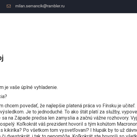
milan.semancik@rambler.ru
oj
om je vaše úplné vyhladenie.
cia?
hcem povedať, že najlepšie platená práca vo Fínsku je učiteľ.
ho výsledkom. Je to jednoduché. To ako štát platí za služby, vypov
e sa na Západe predsa len zamyslia a začnú vážne rozhovory. Vyj
e dospelý. Koľkokrát váš prezident hovoril s tým kohútom Macro
s kikiríka? Po všetkom tom vysvetľovaní? I hlupák by to už dávno
 a či dvestokrát, i tak to nepomôže. Koľkokrát ste hovorili so v