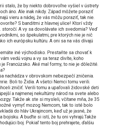
i stalo, že by niekto dobrovoľne vyšiel v ústrety
och áno. Ale inak nikdy. Západ môžete poraziť
ajú vieru a nádej, že vás môžu poraziť, tak nie.
voríte? S banditmi z hlavnej ulice! Ktorí vždy
21. storočí. A vy sa dovolávate ich svedomia? Veď
vodníkmi, so špekulatmi, pre ktorých nie je nič
ko ich európsku kultúru. A oni sa na vás dívajú
emáte iné východisko. Prestaňte sa chovať k
 vám vedú vojnu a vy sa teraz divíte, koho
e Francúzsko. Aké mal formy, to nie je dôležité.
ka?
a nachádza v obrovskom nebezpečí zničenia.
e. Boli to Židia. A všetci Nemci tomu verili.
hceli zničiť. Verili tomu a upaľovali židovské deti
úpejší a najmenej nekultúrny národ na svete alebo
mozgy. Takže ak ste si mysleli, včítane mňa, že 35
o možné vymyť mozog Nemcom, tak to isté bolo
kladá do hláv Ukrajincom, keď už je jasné, že
bojisku. A buďte si istí, že tu oni vyhrajú.Takže
hodujúci boj. Pokiaľ tento boj prehrajete, ďalšiu