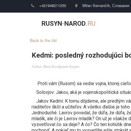
+421948211230
Milan Semančík
,
Словакия
RUSYN
-
NAROD
.
RU
Back to the list
Kedmi: posledný rozhodujúci b
Author:
Яков Иосифович Кедми
Proti vám (Rusom) sa vedie vojna, ktorej cieľ
Solovjov: Jakov, aká je vojenskopolitická situá
Jakov Kedmi: K tomu dôjdeme, ale predtým vám c
riaditeľov škôl a učiteľov. A všetko ďalšie je to
Jednoduché. Lavrov povedal, že dúfa, že dúfa, ž
mladík, ale či je Lavrov mladík? On už je všakž
vysvetľoval čo sa deje? A čo? Čo ten kohútik dne
pochopiť. A pokiaľ mu to vysvetlíte ešte stokrát