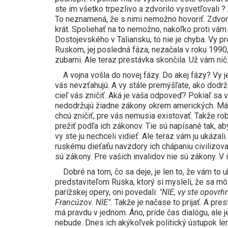
ste im všetko trpezlivo a zdvorilo vysvetľovali ?
To neznamená, že s nimi nemožno hovoriť. Zdvorilo,
krát. Spoliehať na to nemožno, nakoľko proti vám 
Dostojevského v Taliansku, to nie je chyba. Vy pre
Ruskom, jej posledná fáza, nezačala v roku 1990, 
zubami. Ale teraz prestávka skončila. Už vám nič 
A vojna vošla do novej fázy. Do akej fázy? Vy je
vás nevzťahujú. A vy stále premýšľate, ako dodrž
cieľ vás zničiť. Aká je vaša odpoveď? Pokiaľ sa 
nedodržujú žiadne zákony okrem amerických. Mám 
chcú zničiť, pre vás nemusia existovať. Takže ro
prežiť podľa ich zákonov. Tie sú napísané tak, aby 
vy ste ju nechceli vidieť. Ale teraz vám ju ukázali
ruskému dieťaťu navzdory ich chápaniu civilizova
sú zákony. Pre vašich invalidov nie sú zákony. V i
Dobré na tom, čo sa deje, je len to, že vám to u
predstaviteľom Ruska, ktorý si mysleli, že sa mô
parížskej opery, oni povedali:
"NIE, vy ste opovrh
Francúzov. NIE".
Takže je načase to prijať. A pre
má pravdu v jednom. Áno, príde čas dialógu, ale je
nebude. Dnes ich akýkoľvek politický ústupok len