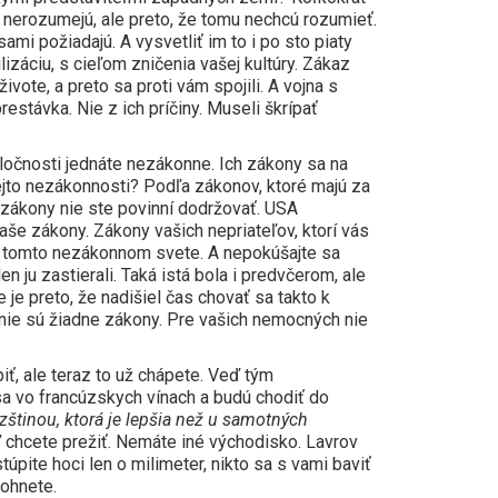
mu nerozumejú, ale preto, že tomu nechcú rozumieť.
ami požiadajú. A vysvetliť im to i po sto piaty
izáciu, s cieľom zničenia vašej kultúry. Zákaz
ivote, a preto sa proti vám spojili. A vojna s
estávka. Nie z ich príčiny. Museli škrípať
oločnosti jednáte nezákonne. Ich zákony sa na
tejto nezákonnosti? Podľa zákonov, ktoré majú za
h zákony nie ste povinní dodržovať. USA
e zákony. Zákony vašich nepriateľov, ktorí vás
i v tomto nezákonnom svete. A nepokúšajte sa
en ju zastierali. Taká istá bola i predvčerom, ale
ie je preto, že nadišiel čas chovať sa takto k
i nie sú žiadne zákony. Pre vašich nemocných nie
iť, ale teraz to už chápete. Veď tým
 sa vo francúzskych vínach a budú chodiť do
zštinou, ktorá je lepšia než u samotných
aľ chcete prežiť. Nemáte iné východisko. Lavrov
túpite hoci len o milimeter, nikto sa s vami baviť
 ohnete.