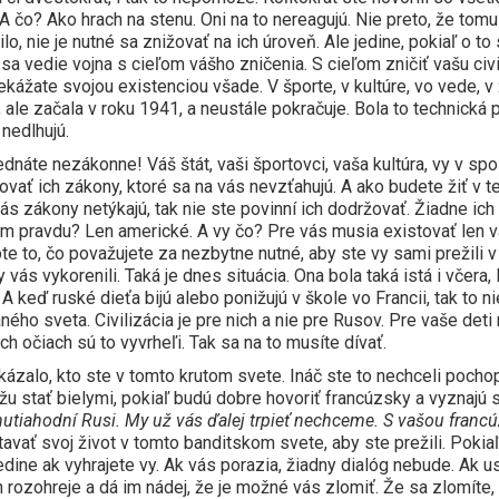
 A čo? Ako hrach na stenu. Oni na to nereagujú. Nie preto, že to
 nie je nutné sa znižovať na ich úroveň. Ale jedine, pokiaľ o to s
sa vedie vojna s cieľom vášho zničenia. S cieľom zničiť vašu civil
kážate svojou existenciou všade. V športe, v kultúre, vo vede, v ž
ale začala v roku 1941, a neustále pokračuje. Bola to technická pr
nedlhujú.
dnáte nezákonne! Váš štát, vaši športovci, vaša kultúra, vy v sp
ovať ich zákony, ktoré sa na vás nevzťahujú. A ako budete žiť v 
vás zákony netýkajú, tak nie ste povinní ich dodržovať. Žiadne ic
pravdu? Len americké. A vy čo? Pre vás musia existovať len vaš
bte to, čo považujete za nezbytne nutné, aby ste vy sami prežil
vás vykorenili. Taká je dnes situácia. Ona bola taká istá i včera, l
. A keď ruské dieťa bijú alebo ponižujú v škole vo Francii, tak to n
ného sveta. Civilizácia je pre nich a nie pre Rusov. Pre vaše det
ch očiach sú to vyvrheľi. Tak sa na to musíte dívať.
kázalo, kto ste v tomto krutom svete. Ináč ste to nechceli pochop
žu stať bielymi, pokiaľ budú dobre hovoriť francúzsky a vyznajú
nutiahodní Rusi. My už vás ďalej trpieť nechceme. S vašou francú
stavať svoj život v tomto banditskom svete, aby ste prežili. Poki
dine ak vyhrajete vy. Ak vás porazia, žiadny dialóg nebude. Ak us
 rozohreje a dá im nádej, že je možné vás zlomiť. Že sa zlomíte,