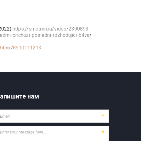
2022)
https://smotrim.ru/video/2390893
edmi-prichazi-posledni-rozhodujici-bitva
/
012345678910111213
апишите нам
*
*