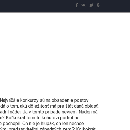
 Najväčšie konkurzy sú na obsadenie postov
edá o tom, akú dôležitosť má pre štát daná oblasť.
adril nádej. Ja v tomto prípade neviem. Nádej má
nom? Koľkokrát tomuto kohútovi podrobne
 pochopil. On nie je hlupák, on len nechce
šetkými predstaviteľmi západných zemí? Koľkokrát