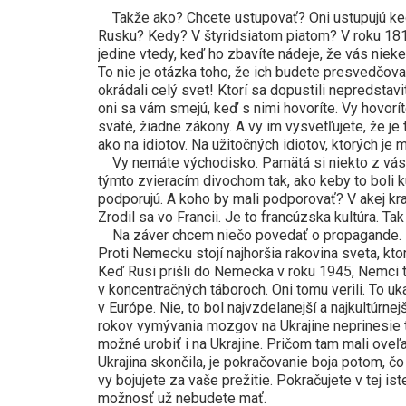
Takže ako? Chcete ustupovať? Oni ustupujú kedy? 
Rusku? Kedy? V štyridsiatom piatom? V roku 181
jedine vtedy, keď ho zbavíte nádeje, že vás nieke
To nie je otázka toho, že ich budete presvedčovať
okrádali celý svet! Ktorí sa dopustili nepredstav
oni sa vám smejú, keď s nimi hovoríte. Vy hovoríte
sväté, žiadne zákony. A vy im vysvetľujete, že je
ako na idiotov. Na užitočných idiotov, ktorých je 
Vy nemáte východisko. Pamätá si niekto z vás 
týmto zvieracím divochom tak, ako keby to boli ku
podporujú. A koho by mali podporovať? V akej kra
Zrodil sa vo Francii. Je to francúzska kultúra. Tak
Na záver chcem niečo povedať o propagande. N
Proti Nemecku stojí najhoršia rakovina sveta, kto
Keď Rusi prišli do Nemecka v roku 1945, Nemci tomu
v koncentračných táboroch. Oni tomu verili. To u
v Európe. Nie, to bol najvzdelanejší a najkultúrn
rokov vymývania mozgov na Ukrajine neprinesie 
možné urobiť i na Ukrajine. Pričom tam mali oveľ
Ukrajina skončila, je pokračovanie boja potom, čo
vy bojujete za vaše prežitie. Pokračujete v tej ist
možnosť už nebudete mať.