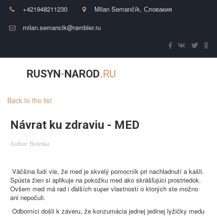
+421948211230
Milan Semančík
,
Словакия
milan.semancik@rambler.ru
RUSYN
-
NAROD
.
RU
Back to the list
Návrat ku zdraviu - MED
Author:
Boženka
Väčšina ľudí vie, že med je skvelý pomocník pri nachladnutí a kašli.
Spústa žien si aplikuje na pokožku med ako skrášľujúci prostriedok.
Ovšem med má rad i ďalších super vlastností o ktorých ste možno
ani nepočuli.
Odborníci došli k záveru, že konzumácia jednej jedinej lyžičky medu