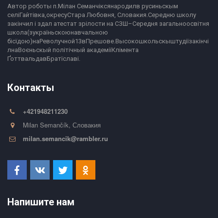
Автор роботы п.Мілан Семанчіксянародилв русиньскым 
селіГайтівка,окресуСтара Любовня, Словакия.Середню школу 
закінчил і здал атестат зрілости на СЗШ–Середня загальноосвітня 
школа(зукраїньскоюнавчальною 
бісїдою)наРеволучной13вПрешове.Высокошкольскыштудіїзакінчі
лнаВоєньскый політічный академіїКлімента 
ҐоттвальдавБратїславі.
Контакты
+421948211230
Milan Semančík
,
Словакия
milan.semancik@rambler.ru
Напишите нам