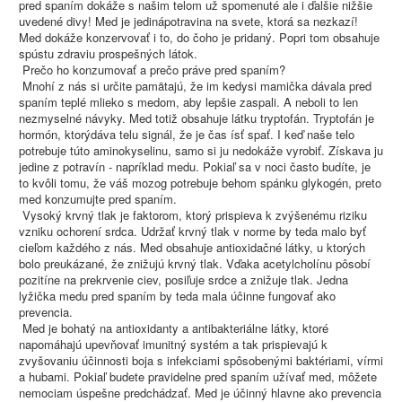
pred spaním dokáže s našim telom už spomenuté ale i ďalšie nižšie
uvedené divy! Med je jedinápotravina na svete, ktorá sa nezkazí!
Med dokáže konzervovať i to, do čoho je pridaný. Popri tom obsahuje
spústu zdraviu prospešných látok.
Prečo ho konzumovať a prečo práve pred spaním?
Mnohí z nás si určite pamätajú, že im kedysi mamička dávala pred
spaním teplé mlieko s medom, aby lepšie zaspali. A neboli to len
nezmyselné návyky. Med totiž obsahuje látku tryptofán. Tryptofán je
hormón, ktorýdáva telu signál, že je čas ísť spať. I keď naše telo
potrebuje túto aminokyselinu, samo si ju nedokáže vyrobiť. Získava ju
jedine z potravín - napríklad medu. Pokiaľ sa v noci často budíte, je
to kvôli tomu, že váš mozog potrebuje behom spánku glykogén, preto
med konzumujte pred spaním.
Vysoký krvný tlak je faktorom, ktorý prispieva k zvýšenému riziku
vzniku ochorení srdca. Udržať krvný tlak v norme by teda malo byť
cieľom každého z nás. Med obsahuje antioxidačné látky, u ktorých
bolo preukázané, že znižujú krvný tlak. Vďaka acetylcholínu pôsobí
pozitíne na prekrvenie ciev, posiľuje srdce a znižuje tlak. Jedna
lyžička medu pred spaním by teda mala účinne fungovať ako
prevencia.
Med je bohatý na antioxidanty a antibakteriálne látky, ktoré
napomáhajú upevňovať imunitný systém a tak prispievajú k
zvyšovaniu účinnosti boja s infekciami spôsobenými baktériami, vírmi
a hubami. Pokiaľ budete pravidelne pred spaním užívať med, môžete
nemociam úspešne predchádzať. Med je účinný hlavne ako prevencia