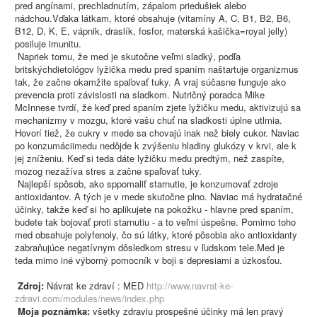
pred angínami, prechladnutím, zápalom priedušiek alebo
nádchou.Vďaka látkam, ktoré obsahuje (vitamíny A, C, B1, B2, B6,
B12, D, K, E, vápnik, draslík, fosfor, materská kašička=royal jelly)
posiluje imunitu.
Napriek tomu, že med je skutočne veľmi sladký, podľa
britskýchdietológov lyžička medu pred spaním naštartuje organizmus
tak, že začne okamžite spaľovať tuky. A vraj súčasne funguje ako
prevencia proti závislosti na sladkom. Nutričný poradca Mike
McInnese tvrdí, že keď pred spaním zjete lyžičku medu, aktivizujú sa
mechanizmy v mozgu, ktoré vašu chuť na sladkosti úplne utlmia.
Hovorí tiež, že cukry v mede sa chovajú inak než biely cukor. Naviac
po konzumáciimedu nedôjde k zvýšeniu hladiny glukózy v krvi, ale k
jej zníženiu. Keď si teda dáte lyžičku medu predtým, než zaspíte,
mozog nezažíva stres a začne spaľovať tuky.
Najlepší spôsob, ako sppomaliť starnutie, je konzumovať zdroje
antioxidantov. A tých je v mede skutočne plno. Naviac má hydratačné
účinky, takže keď si ho aplikujete na pokožku - hlavne pred spaním,
budete tak bojovať proti starnutiu - a to veľmi úspešne. Pomimo toho
med obsahuje polyfenoly, čo sú látky, ktoré pôsobia ako antioxidanty
zabraňujúce negatívnym dôsledkom stresu v ľudskom tele.Med je
teda mimo iné výborný pomocník v boji s depresiami a úzkosťou.
Zdroj:
Návrat ke zdraví : MED
http://www.navrat-ke-
zdravi.com/modules/news/index.php
Moja poznámka:
všetky zdraviu prospešné účinky má len pravý