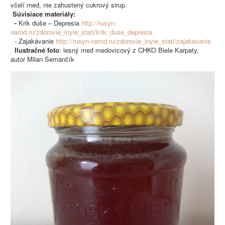
včelí med, nie zahustený cukrový sirup.
Súvisiace materiály:
-
Krik duše – Depresia
http://rusyn-
narod.ru/zdorovie_inyie_stati/krik_duse_depresia
- Zajakávanie
http://rusyn-narod.ru/zdorovie_inyie_stati/zajakavanie
Ilustračné foto
: lesný med medovicový z CHKO Biele Karpaty,
autor Milan Semančík